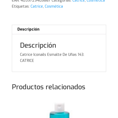
EAN:
4059729403667
Categorías:
Catrice
,
Cosmética
143.
Etiquetas:
Catrice
,
Cosmética
CATRICE
cantidad
Descripción
Descripción
Catrice Iconails Esmalte De Uñas 143.
CATRICE
Productos relacionados