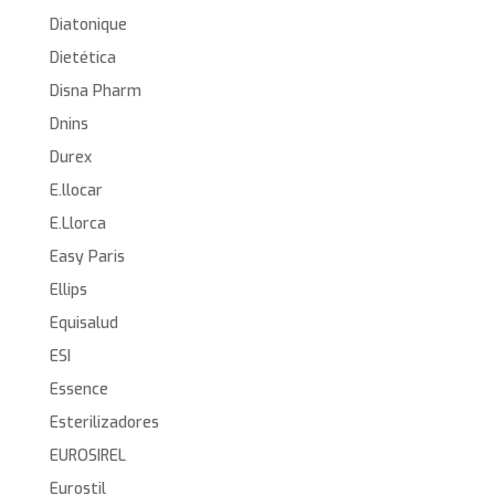
Diatonique
Dietética
Disna Pharm
Dnins
Durex
E.llocar
E.Llorca
Easy Paris
Ellips
Equisalud
ESI
Essence
Esterilizadores
EUROSIREL
Eurostil