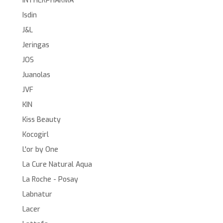
INTHERPHARMA
Isdin
J&L
Jeringas
JOS
Juanolas
JVF
KIN
Kiss Beauty
Kocogirl
L'or by One
La Cure Natural Aqua
La Roche - Posay
Labnatur
Lacer