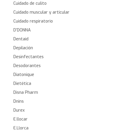
Cuidado de culito
Cuidado muscular y articular
Cuidado respiratorio
D’DONNA
Dentaid
Depilación
Desinfectantes
Desodorantes
Diatonique
Dietética
Disna Pharm
Dnins
Durex
E.llocar
E.Llorca