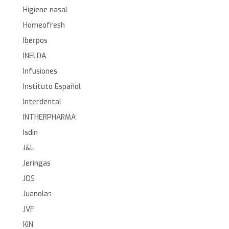
Higiene nasal
Homeofresh
Iberpos
INELDA
Infusiones
Instituto Español
Interdental
INTHERPHARMA
Isdin
J&L
Jeringas
JOS
Juanolas
JVF
KIN