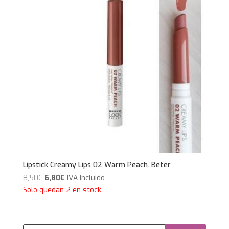
Lipstick Creamy Lips 02 Warm Peach. Beter
El
El
8,50
€
6,80
€
IVA Incluido
precio
precio
Solo quedan 2 en stock
original
actual
era:
es:
8,50€.
6,80€.
Búsqueda