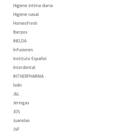
Higiene íntima diaria
Higiene nasal
Homeofresh
Iberpos
INELDA
Infusiones
Instituto Español
Interdental
INTHERPHARMA
Isdin
J&L
Jeringas
JOS
Juanolas
JVF