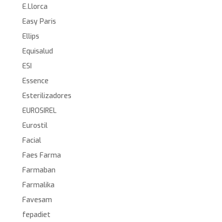
E.Llorca
Easy Paris
Ellips
Equisalud
ESI
Essence
Esterilizadores
EUROSIREL
Eurostil
Facial
Faes Farma
Farmaban
Farmalika
Favesam
fepadiet