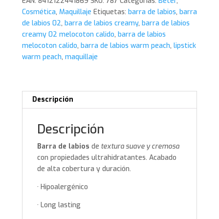
EAN:
8412122441869
SKU:
787
Categorías:
Beter
,
Peach.
Cosmética
,
Maquillaje
Etiquetas:
barra de labios
,
barra
Beter
de labios 02
,
barra de labios creamy
,
barra de labios
cantidad
creamy 02 melocoton calido
,
barra de labios
melocoton calido
,
barra de labios warm peach
,
lipstick
warm peach
,
maquillaje
Descripción
Descripción
Barra de labios
de
textura suave y cremosa
con propiedades ultrahidratantes. Acabado
de alta cobertura y duración.
· Hipoalergénico
· Long lasting