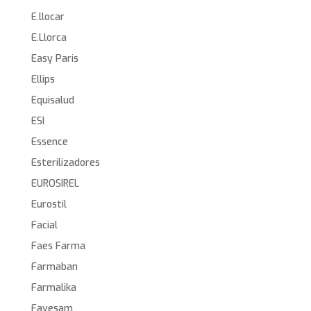
E.llocar
E.Llorca
Easy Paris
Ellips
Equisalud
ESI
Essence
Esterilizadores
EUROSIREL
Eurostil
Facial
Faes Farma
Farmaban
Farmalika
Favesam