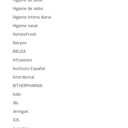
Higiene de bebé
Higiene de oídos
Higiene íntima diaria
Higiene nasal
Homeofresh
Iberpos
INELDA
Infusiones
Instituto Español
Interdental
INTHERPHARMA
Isdin
J&L
Jeringas
JOS