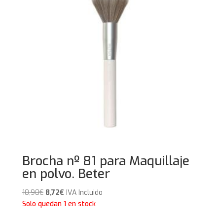
Brocha nº 81 para Maquillaje
en polvo. Beter
El
El
10,90
€
8,72
€
IVA Incluido
precio
precio
Solo quedan 1 en stock
original
actual