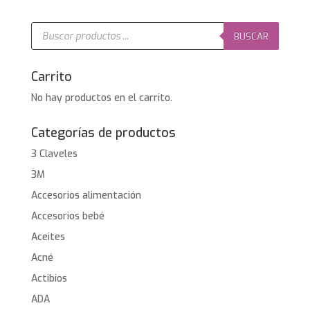
era:
es:
10,90€.
8,72€.
Búsqueda
de
BUSCAR
productos
Carrito
No hay productos en el carrito.
Categorías de productos
3 Claveles
3M
Accesorios alimentación
Accesorios bebé
Aceites
Acné
Actibios
ADA