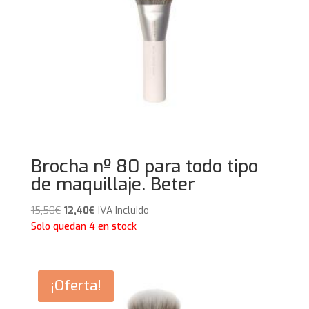
Brocha nº 80 para todo tipo
de maquillaje. Beter
El
El
15,50
€
12,40
€
IVA Incluido
precio
precio
Solo quedan 4 en stock
original
actual
era:
es:
15,50€.
12,40€.
¡Oferta!