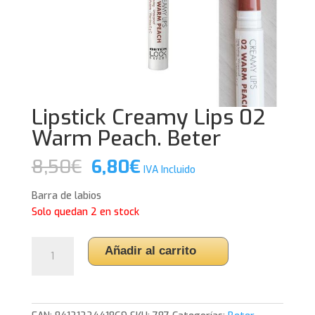
Lipstick Creamy Lips 02
Warm Peach. Beter
El
El
8,50
€
6,80
€
IVA Incluido
precio
precio
original
actual
Barra de labios
era:
es:
Solo quedan 2 en stock
8,50€.
6,80€.
Lipstick
Añadir al carrito
Creamy
Lips
02
Warm