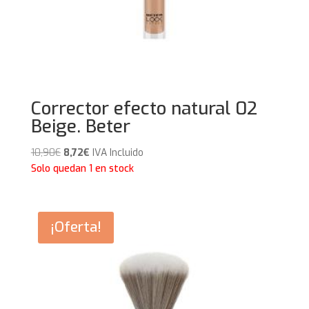
Corrector efecto natural 02
Beige. Beter
El
El
10,90
€
8,72
€
IVA Incluido
precio
precio
Solo quedan 1 en stock
original
actual
era:
es:
10,90€.
8,72€.
¡Oferta!