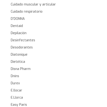
Cuidado muscular y articular
Cuidado respiratorio
D’DONNA
Dentaid
Depilación
Desinfectantes
Desodorantes
Diatonique
Dietética
Disna Pharm
Dnins
Durex
E.llocar
E.Llorca
Easy Paris