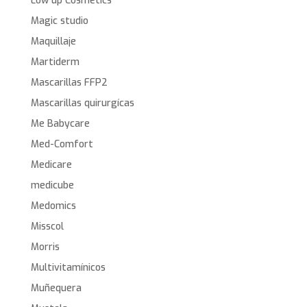
Low up Cosmetics
Magic studio
Maquillaje
Martiderm
Mascarillas FFP2
Mascarillas quirurgícas
Me Babycare
Med-Comfort
Medicare
medicube
Medomics
Misscol
Morris
Multivitamínicos
Muñequera