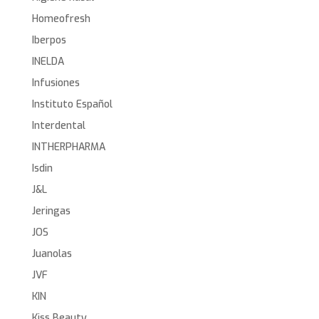
Homeofresh
Iberpos
INELDA
Infusiones
Instituto Español
Interdental
INTHERPHARMA
Isdin
J&L
Jeringas
JOS
Juanolas
JVF
KIN
Kiss Beauty