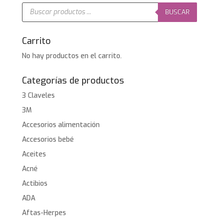
3,95€.
1,90€.
Búsqueda
de
BUSCAR
productos
Carrito
No hay productos en el carrito.
Categorías de productos
3 Claveles
3M
Accesorios alimentación
Accesorios bebé
Aceites
Acné
Actibios
ADA
Aftas-Herpes