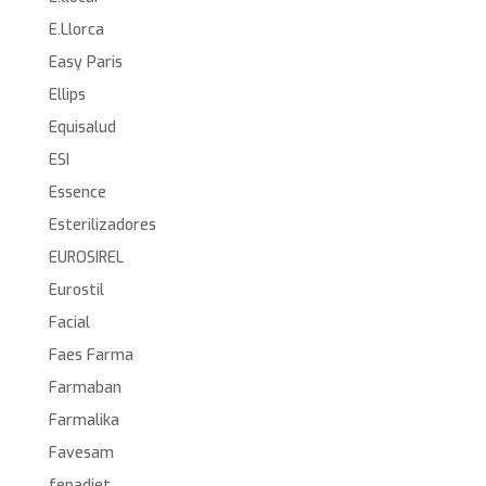
E.Llorca
Easy Paris
Ellips
Equisalud
ESI
Essence
Esterilizadores
EUROSIREL
Eurostil
Facial
Faes Farma
Farmaban
Farmalika
Favesam
fepadiet