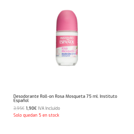
Desodorante Roll-on Rosa Mosqueta 75 ml. Instituto
Español
El
El
3,95
€
1,90
€
IVA Incluido
precio
precio
Solo quedan 5 en stock
original
actual
era:
es: