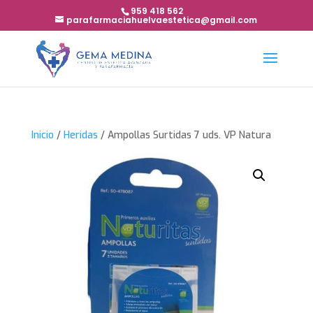
959 418 562
parafarmaciahuelvaestetica@gmail.com
Inicio
/
Heridas
/ Ampollas Surtidas 7 uds. VP Natura