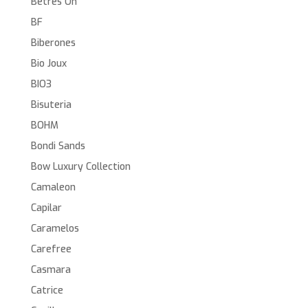
Betres On
BF
Biberones
Bio Joux
BIO3
Bisuteria
BOHM
Bondi Sands
Bow Luxury Collection
Camaleon
Capilar
Caramelos
Carefree
Casmara
Catrice