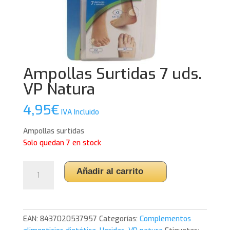
Ampollas Surtidas 7 uds.
VP Natura
4,95
€
IVA Incluido
Ampollas surtidas
Solo quedan 7 en stock
Ampollas
Añadir al carrito
Surtidas
7
uds.
VP
EAN:
8437020537957
Categorías:
Complementos
Natura