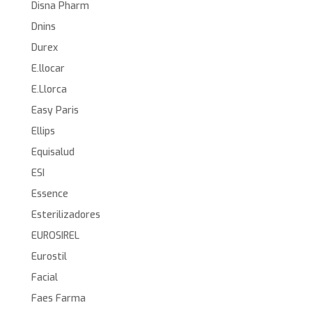
Disna Pharm
Dnins
Durex
E.llocar
E.Llorca
Easy Paris
Ellips
Equisalud
ESI
Essence
Esterilizadores
EUROSIREL
Eurostil
Facial
Faes Farma