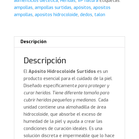
alimenticios dietética
,
Heridas
,
VP natura
Etiquetas:
cantidad
ampollas
,
ampollas surtidas
,
apósitos
,
apositos
ampollas
,
apositos hidrocoloide
,
dedos
,
talon
Descripción
Descripción
El
Apósito Hidrocoloide Surtidos
es un
producto esencial para el cuidado de la piel.
Diseñado específicament
e para proteger y
curar heridas. Tiene diferente tamaño para
cubrir heridas pequeñas y medianas.
Cada
unidad contiene una almohadilla de área
hidrocoloide, que absorbe el exceso de
humedad de la piel y ayuda a crear las
condiciones de curación ideales. Es una
solución discreta e impermeable que lo hace