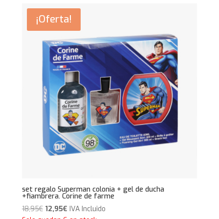
18,95€.
12,95€.
¡Oferta!
set regalo Superman colonia + gel de ducha
+fiambrera. Corine de farme
El
El
18,95
€
12,95
€
IVA Incluido