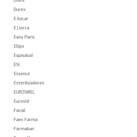
Dnins
Durex
E.llocar
E.Llorca
Easy Paris
Ellips
Equisalud
ESI
Essence
Esterilizadores
EUROSIREL
Eurostil
Facial
Faes Farma
Farmaban