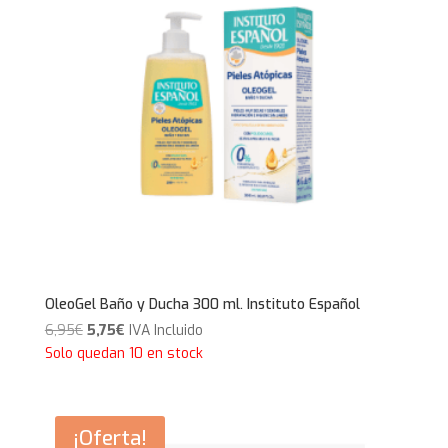
OleoGel Baño y Ducha 300 ml. Instituto Español
El
El
6,95
€
5,75
€
IVA Incluido
precio
precio
Solo quedan 10 en stock
original
actual
era:
es:
6,95€.
5,75€.
¡Oferta!