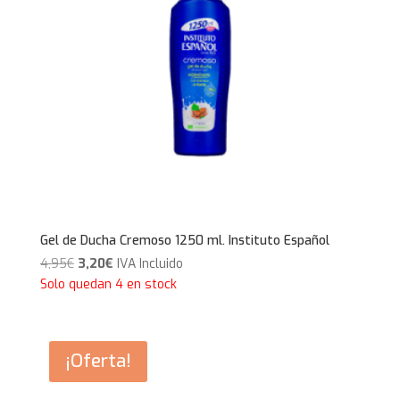
Gel de Ducha Cremoso 1250 ml. Instituto Español
El
El
4,95
€
3,20
€
IVA Incluido
precio
precio
Solo quedan 4 en stock
original
actual
era:
es:
4,95€.
3,20€.
¡Oferta!