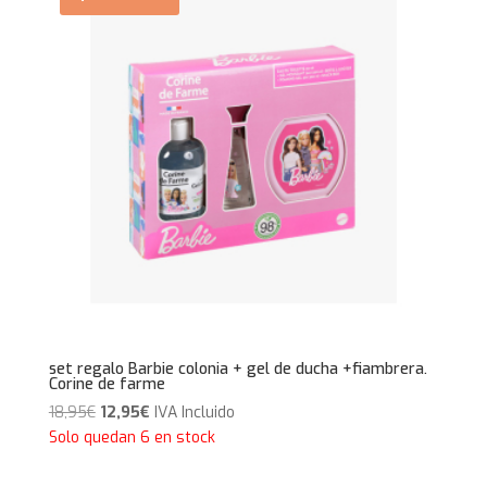
set regalo Barbie colonia + gel de ducha +fiambrera.
Corine de farme
El
El
18,95
€
12,95
€
IVA Incluido
precio
precio
Solo quedan 6 en stock
original
actual
era:
es: