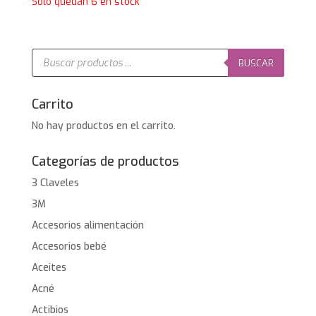
precio
precio
Solo quedan 6 en stock
original
actual
era:
es:
18,95€.
12,95€.
Búsqueda
de
BUSCAR
productos
Carrito
No hay productos en el carrito.
Categorías de productos
3 Claveles
3M
Accesorios alimentación
Accesorios bebé
Aceites
Acné
Actibios