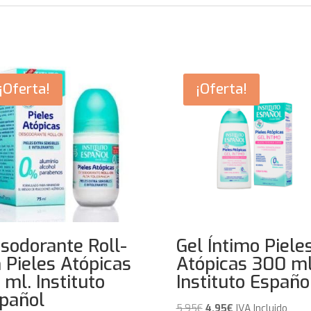
¡Oferta!
¡Oferta!
sodorante Roll-
Gel Íntimo Piele
 Pieles Atópicas
Atópicas 300 ml
 ml. Instituto
Instituto Españo
pañol
El
El
5,95
€
4,95
€
IVA Incluido