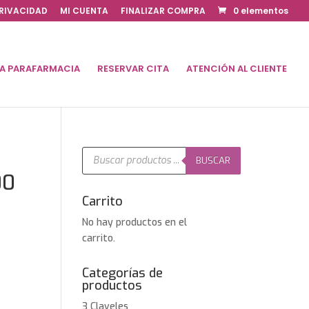
PRIVACIDAD
MI CUENTA
FINALIZAR COMPRA
0 elementos
DA PARAFARMACIA
RESERVAR CITA
ATENCIÓN AL CLIENTE
Búsqueda
de
BUSCAR
productos
00
Carrito
No hay productos en el
carrito.
Categorías de
productos
3 Claveles