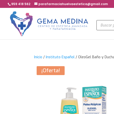
959 418 562
parafarmaciahuelvaestetica@gmail.com
Búsqued
de
product
Inicio
/
Instituto Español
/ OleoGel Baño y Ducha
¡Oferta!