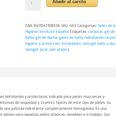
Añadir al carrito
Baño
y
Ducha
300
EAN:
8411047108536
SKU:
663
Categorías:
Geles de b
ml.
Higiene
,
Instituto Español
Etiquetas:
corporal
,
gel de
Instituto
baño
,
gel de ducha
,
geles de baño
,
hidratación corpor
Español
higiene y protección
,
irritaciones
,
oleo gel baño y du
cantidad
oleogel
,
picor
,
piel atópica
es hidratantes y protectoras,
indicado para pieles muy secas y
síntomas de sequedad y tirantez típicos de este tipo de pieles. Su
ando una película hidratante completamente homogénea. Es una
el idóneo para aquellas pieles atópicas, sensibles e irritables. Sus