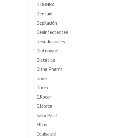
D’DONNA
Dentaid
Depilación
Desinfectantes
Desodorantes
Diatonique
Dietética
Disna Pharm
Dnins
Durex
E.llocar
E.Llorca
Easy Paris
Ellips
Equisalud