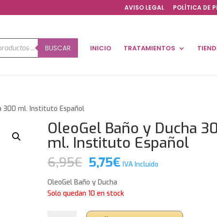
AVISO LEGAL
POLÍTICA DE 
a
BUSCAR
INICIO
TRATAMIENTOS
TIEN
os
 300 ml. Instituto Español
OleoGel Baño y Ducha 3
ml. Instituto Español
El
El
6,95
€
5,75
€
IVA Incluido
precio
precio
original
actual
OleoGel Baño y Ducha
era:
es:
Solo quedan 10 en stock
6,95€.
5,75€.
OleoGel