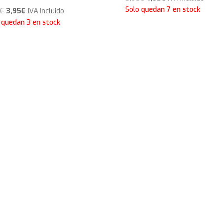
precio
precio
Solo quedan 7 en stock
El
El
€
3,95
€
IVA Incluido
original
actual
precio
precio
 quedan 3 en stock
era:
es:
original
actual
5,95€.
4,95€.
era:
es:
5,95€.
3,95€.