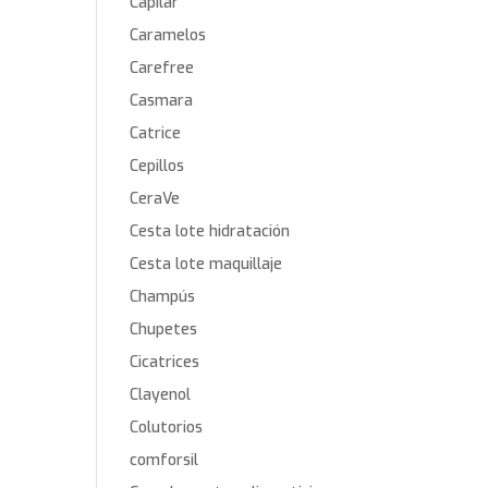
Capilar
Caramelos
Carefree
Casmara
Catrice
Cepillos
CeraVe
Cesta lote hidratación
Cesta lote maquillaje
Champús
Chupetes
Cicatrices
Clayenol
Colutorios
comforsil