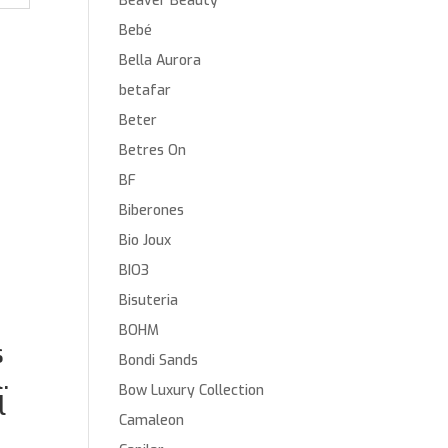
Beaver Beauty
Bebé
Bella Aurora
betafar
Beter
Betres On
BF
Biberones
Bio Joux
BIO3
Bisuteria
BOHM
s
Bondi Sands
.
Bow Luxury Collection
l
Camaleon