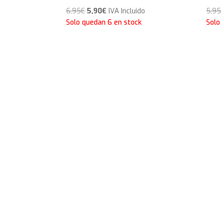
El
El
6,95
€
5,90
€
IVA Incluido
5,95
precio
precio
Solo quedan 6 en stock
Solo
original
actual
era:
es:
6,95€.
5,90€.