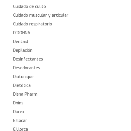
Cuidado de culito
Cuidado muscular y articular
Cuidado respiratorio
D’DONNA
Dentaid
Depilación
Desinfectantes
Desodorantes
Diatonique
Dietética
Disna Pharm
Dnins
Durex
E.llocar
E.Llorca