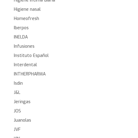
Higiene íntima diaria
Higiene nasal
Homeofresh
Iberpos
INELDA
Infusiones
Instituto Español
Interdental
INTHERPHARMA
Isdin
J&L
Jeringas
JOS
Juanolas
JVF