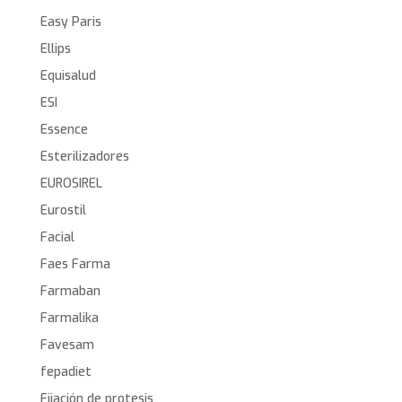
Easy Paris
Ellips
Equisalud
ESI
Essence
Esterilizadores
EUROSIREL
Eurostil
Facial
Faes Farma
Farmaban
Farmalika
Favesam
fepadiet
Fijación de protesis