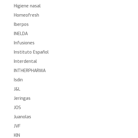
Higiene nasal
Homeofresh
Iberpos
INELDA
Infusiones
Instituto Español
Interdental
INTHERPHARMA
Isdin
J&L
Jeringas
JOS
Juanolas
JVF
KIN