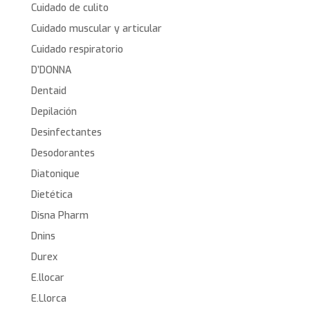
Cuidado de culito
Cuidado muscular y articular
Cuidado respiratorio
D’DONNA
Dentaid
Depilación
Desinfectantes
Desodorantes
Diatonique
Dietética
Disna Pharm
Dnins
Durex
E.llocar
E.Llorca