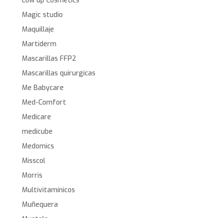
Low up Cosmetics
Magic studio
Maquillaje
Martiderm
Mascarillas FFP2
Mascarillas quirurgícas
Me Babycare
Med-Comfort
Medicare
medicube
Medomics
Misscol
Morris
Multivitamínicos
Muñequera