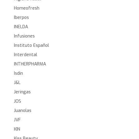
Homeofresh
Iberpos
INELDA
Infusiones
Instituto Español
Interdental
INTHERPHARMA
Isdin
J&L
Jeringas
JOS
Juanolas
JVF
KIN
Kiss Beauty