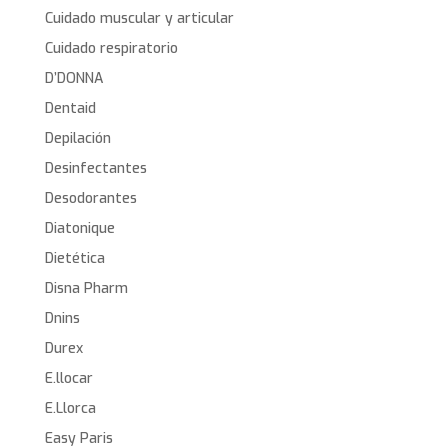
Cuidado muscular y articular
Cuidado respiratorio
D’DONNA
Dentaid
Depilación
Desinfectantes
Desodorantes
Diatonique
Dietética
Disna Pharm
Dnins
Durex
E.llocar
E.Llorca
Easy Paris