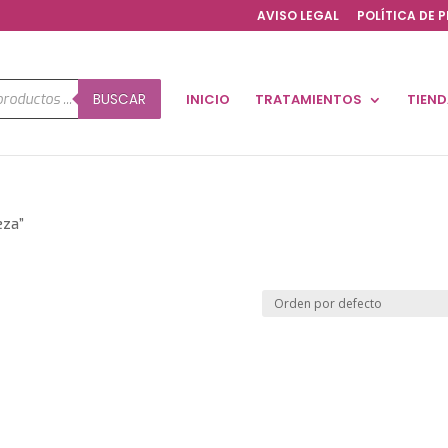
AVISO LEGAL
POLÍTICA DE 
a
BUSCAR
INICIO
TRATAMIENTOS
TIEN
os
eza”