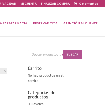
PRIVACIDAD
MI CUENTA
FINALIZAR COMPRA
0 elementos
DA PARAFARMACIA
RESERVAR CITA
ATENCIÓN AL CLIENTE
Búsqueda
de
BUSCAR
productos
Carrito
No hay productos en el
carrito.
Categorías de
productos
3 Claveles