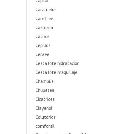
Capilar
Caramelos
Carefree
Casmara
Catrice
Cepillos
CeraVe
Cesta lote hidratación
Cesta lote maquillaje
Champús
Chupetes
Cicatrices
Clayenol
Colutorios
comforsil