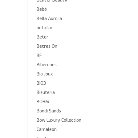
Beaver Beauty
Bebé
Bella Aurora
betafar
Beter
Betres On
BF
Biberones
Bio Joux
BIO3
Bisuteria
BOHM
Bondi Sands
Bow Luxury Collection
Camaleon