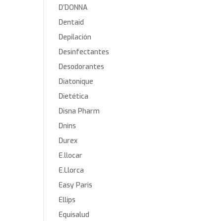
D’DONNA
Dentaid
Depilación
Desinfectantes
Desodorantes
Diatonique
Dietética
Disna Pharm
Dnins
Durex
E.llocar
E.Llorca
Easy Paris
Ellips
Equisalud