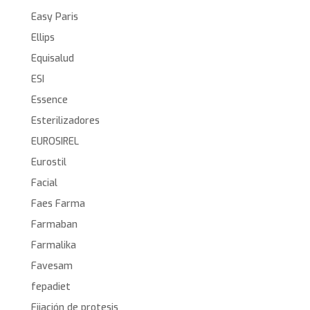
Easy Paris
Ellips
Equisalud
ESI
Essence
Esterilizadores
EUROSIREL
Eurostil
Facial
Faes Farma
Farmaban
Farmalika
Favesam
fepadiet
Fijación de protesis