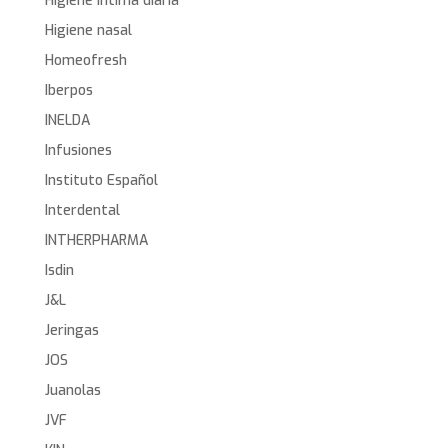
Higiene íntima diaria
Higiene nasal
Homeofresh
Iberpos
INELDA
Infusiones
Instituto Español
Interdental
INTHERPHARMA
Isdin
J&L
Jeringas
JOS
Juanolas
JVF