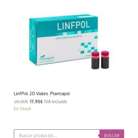
LinfPol 20 Viales. Plantapol
El
El
26,00
€
17,95
€
IVA Incluido
precio
precio
En Stock
original
actual
era:
es:
26,00€.
17,95€.
Búsqueda
de
BUSCAR