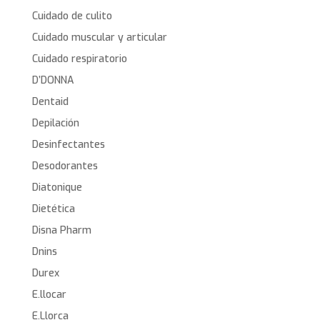
Cuidado de culito
Cuidado muscular y articular
Cuidado respiratorio
D’DONNA
Dentaid
Depilación
Desinfectantes
Desodorantes
Diatonique
Dietética
Disna Pharm
Dnins
Durex
E.llocar
E.Llorca