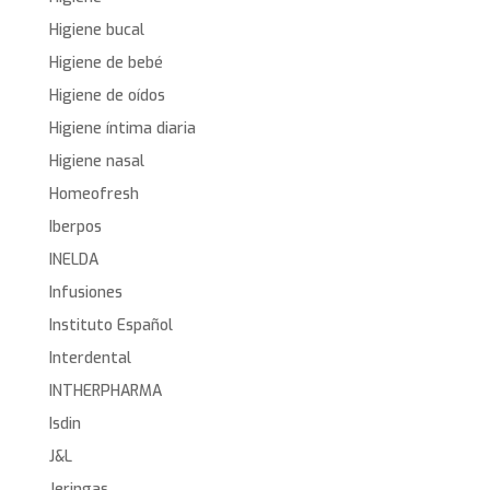
Higiene bucal
Higiene de bebé
Higiene de oídos
Higiene íntima diaria
Higiene nasal
Homeofresh
Iberpos
INELDA
Infusiones
Instituto Español
Interdental
INTHERPHARMA
Isdin
J&L
Jeringas