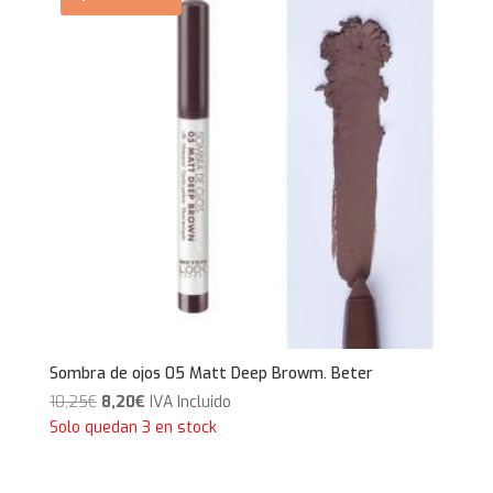
Sombra de ojos 05 Matt Deep Browm. Beter
El
El
10,25
€
8,20
€
IVA Incluido
precio
precio
Solo quedan 3 en stock
original
actual
era:
es: