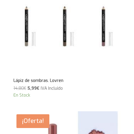
Lápiz de sombras. Lovren
El
El
14,80
€
5,99
€
IVA Incluido
precio
precio
En Stock
original
actual
era:
es:
14,80€.
5,99€.
¡Oferta!