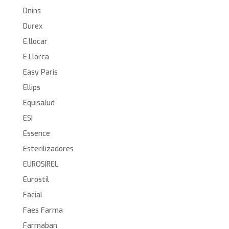
Dnins
Durex
E.llocar
E.Llorca
Easy Paris
Ellips
Equisalud
ESI
Essence
Esterilizadores
EUROSIREL
Eurostil
Facial
Faes Farma
Farmaban