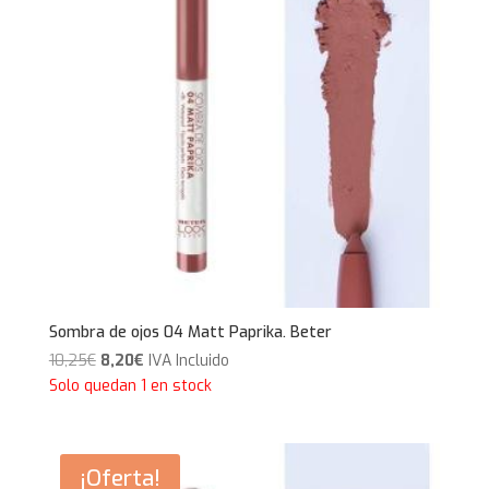
Sombra de ojos 04 Matt Paprika. Beter
El
El
10,25
€
8,20
€
IVA Incluido
precio
precio
Solo quedan 1 en stock
original
actual
era:
es:
10,25€.
8,20€.
¡Oferta!