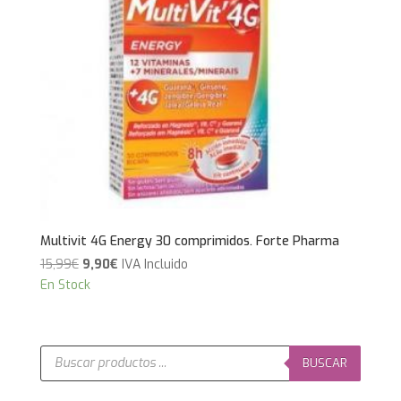
Multivit 4G Energy 30 comprimidos. Forte Pharma
El
El
15,99
€
9,90
€
IVA Incluido
precio
precio
En Stock
original
actual
era:
es:
15,99€.
9,90€.
Búsqueda
de
BUSCAR
productos