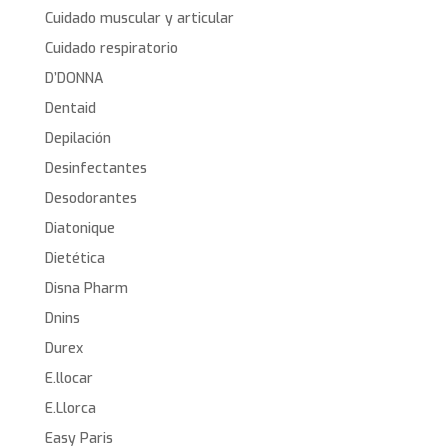
Cuidado muscular y articular
Cuidado respiratorio
D’DONNA
Dentaid
Depilación
Desinfectantes
Desodorantes
Diatonique
Dietética
Disna Pharm
Dnins
Durex
E.llocar
E.Llorca
Easy Paris