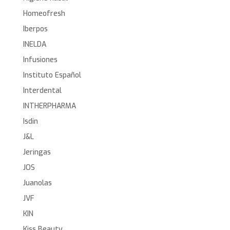
Homeofresh
Iberpos
INELDA
Infusiones
Instituto Español
Interdental
INTHERPHARMA
Isdin
J&L
Jeringas
JOS
Juanolas
JVF
KIN
Kiss Beauty