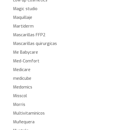
Low up Cosmetics
Magic studio
Maquillaje
Martiderm
Mascarillas FFP2
Mascarillas quirurgícas
Me Babycare
Med-Comfort
Medicare
medicube
Medomics
Misscol
Morris
Multivitamínicos
Muñequera