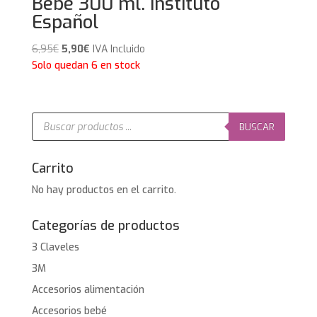
Bebé 300 ml. Instituto
Español
El
El
6,95
€
5,90
€
IVA Incluido
precio
precio
Solo quedan 6 en stock
original
actual
era:
es:
6,95€.
5,90€.
Búsqueda
de
BUSCAR
productos
Carrito
No hay productos en el carrito.
Categorías de productos
3 Claveles
3M
Accesorios alimentación
Accesorios bebé