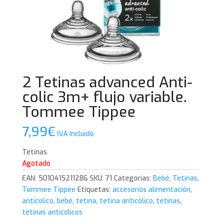
2 Tetinas advanced Anti-
colic 3m+ flujo variable.
Tommee Tippee
7,99
€
IVA Incluido
Tetinas
Agotado
EAN:
5010415211286
SKU:
71
Categorías:
Bebé
,
Tetinas
,
Tommee Tippee
Etiquetas:
accesorios alimentación
,
anticolico
,
bebé
,
tetina
,
tetina anticolico
,
tetinas
,
tetinas anticolicos