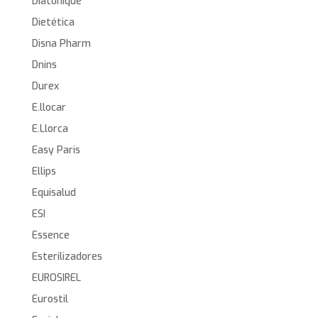
Diatonique
Dietética
Disna Pharm
Dnins
Durex
E.llocar
E.Llorca
Easy Paris
Ellips
Equisalud
ESI
Essence
Esterilizadores
EUROSIREL
Eurostil