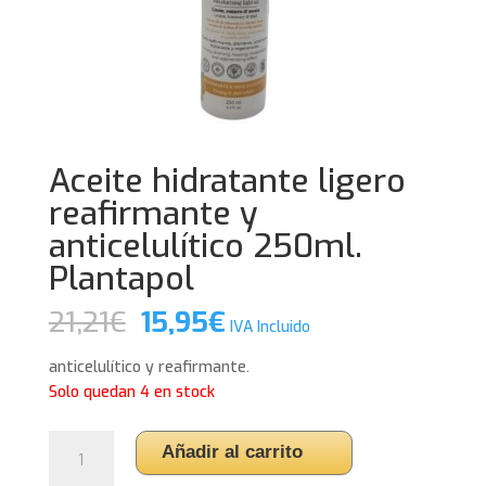
Aceite hidratante ligero
reafirmante y
anticelulítico 250ml.
Plantapol
El
El
21,21
€
15,95
€
IVA Incluido
precio
precio
original
actual
anticelulítico y reafirmante.
era:
es:
Solo quedan 4 en stock
21,21€.
15,95€.
Aceite
Añadir al carrito
hidratante