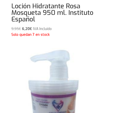
Loción Hidratante Rosa
Mosqueta 950 ml. Instituto
Español
El
El
9,95
€
6,20
€
IVA Incluido
precio
precio
Solo quedan 7 en stock
original
actual
era:
es:
9,95€.
6,20€.