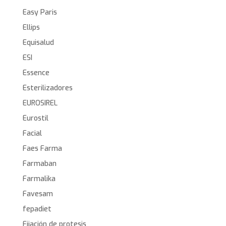
Easy Paris
Ellips
Equisalud
ESI
Essence
Esterilizadores
EUROSIREL
Eurostil
Facial
Faes Farma
Farmaban
Farmalika
Favesam
fepadiet
Fijación de protesis