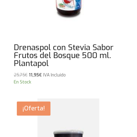
Drenaspol con Stevia Sabor
Frutos del Bosque 500 ml.
Plantapol
El
El
25,75
€
11,95
€
IVA Incluido
precio
precio
En Stock
original
actual
era:
es:
25,75€.
11,95€.
¡Oferta!