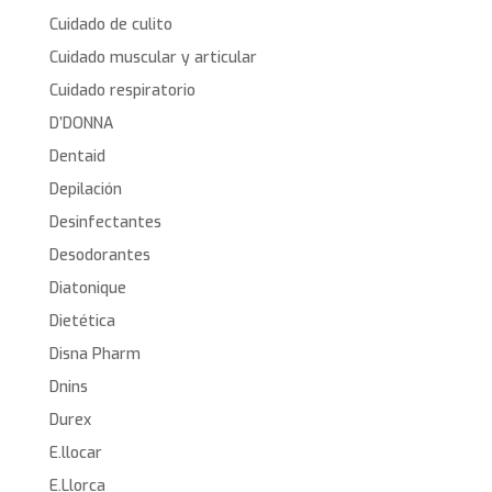
Cuidado de culito
Cuidado muscular y articular
Cuidado respiratorio
D’DONNA
Dentaid
Depilación
Desinfectantes
Desodorantes
Diatonique
Dietética
Disna Pharm
Dnins
Durex
E.llocar
E.Llorca