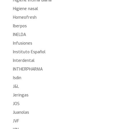
Higiene íntima diaria
Higiene nasal
Homeofresh
Iberpos
INELDA
Infusiones
Instituto Español
Interdental
INTHERPHARMA
Isdin
J&L
Jeringas
JOS
Juanolas
JVF