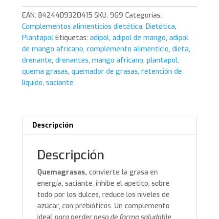
Verde
EAN:
8424409320415
SKU:
969
Categorías:
Cromo
Complementos alimenticios dietética
,
Dietética
,
Plantapol
Plantapol
Etiquetas:
adipol
,
adipol de mango
,
adipol
60
de mango africano
,
complemento alimenticio
,
dieta
,
cápsulas
drenante
,
drenantes
,
mango africano
,
plantapol
,
cantidad
quema grasas
,
quemador de grasas
,
retención de
líquido
,
saciante
Descripción
Descripción
Quemagrasas,
convierte la grasa en
energía, saciante, inhibe el apetito, sobre
todo por los dulces, reduce los niveles de
azúcar, con prebióticos. Un complemento
ideal
para perder peso de forma saludable.