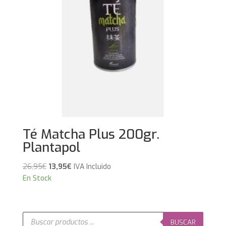
Té Matcha Plus 200gr.
Plantapol
El
El
26,95
€
13,95
€
IVA Incluido
precio
precio
En Stock
original
actual
era:
es:
26,95€.
13,95€.
Búsqueda
de
BUSCAR