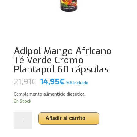
Adipol Mango Africano
Té Verde Cromo
Plantapol 60 cápsulas
El
El
21,91
€
14,95
€
IVA Incluido
precio
precio
original
actual
Complemento alimenticio dietética
era:
es:
En Stock
21,91€.
14,95€.
Adipol
Añadir al carrito
Mango
Africano
Té