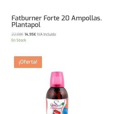
Fatburner Forte 20 Ampollas.
Plantapol
El
El
22,08
€
14,95
€
IVA Incluido
precio
precio
En Stock
original
actual
era:
es:
22,08€.
14,95€.
¡Oferta!