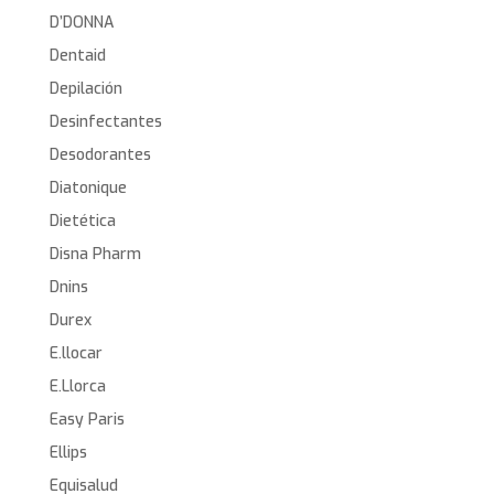
D’DONNA
Dentaid
Depilación
Desinfectantes
Desodorantes
Diatonique
Dietética
Disna Pharm
Dnins
Durex
E.llocar
E.Llorca
Easy Paris
Ellips
Equisalud