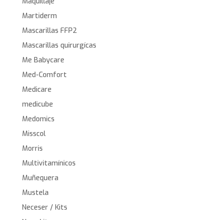
Maquillaje
Martiderm
Mascarillas FFP2
Mascarillas quirurgícas
Me Babycare
Med-Comfort
Medicare
medicube
Medomics
Misscol
Morris
Multivitamínicos
Muñequera
Mustela
Neceser / Kits