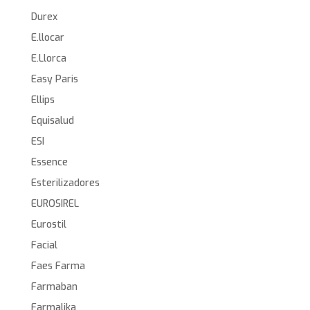
Durex
E.llocar
E.Llorca
Easy Paris
Ellips
Equisalud
ESI
Essence
Esterilizadores
EUROSIREL
Eurostil
Facial
Faes Farma
Farmaban
Farmalika