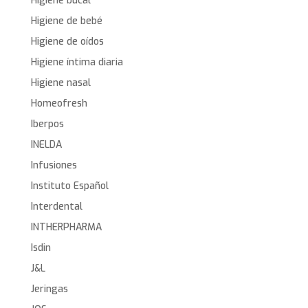
Higiene bucal
Higiene de bebé
Higiene de oídos
Higiene íntima diaria
Higiene nasal
Homeofresh
Iberpos
INELDA
Infusiones
Instituto Español
Interdental
INTHERPHARMA
Isdin
J&L
Jeringas