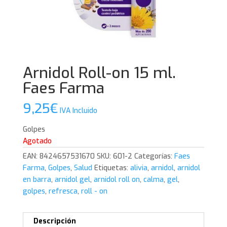
Arnidol Roll-on 15 ml.
Faes Farma
9,25
€
IVA Incluido
Golpes
Agotado
EAN:
8424657531670
SKU:
601-2
Categorías:
Faes
Farma
,
Golpes
,
Salud
Etiquetas:
alivia
,
arnidol
,
arnidol
en barra
,
arnidol gel
,
arnidol roll on
,
calma
,
gel
,
golpes
,
refresca
,
roll - on
Descripción