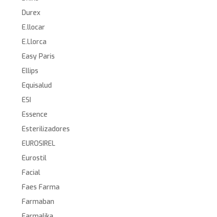
Durex
E.llocar
E.Llorca
Easy Paris
Ellips
Equisalud
ESI
Essence
Esterilizadores
EUROSIREL
Eurostil
Facial
Faes Farma
Farmaban
Farmalika