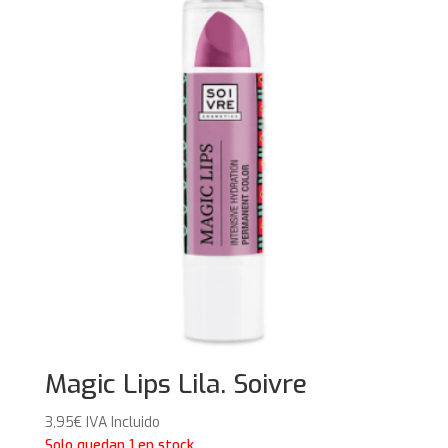
29,95€.
26,95€.
Magic Lips Lila. Soivre
3,95
€
IVA Incluido
Solo quedan 1 en stock