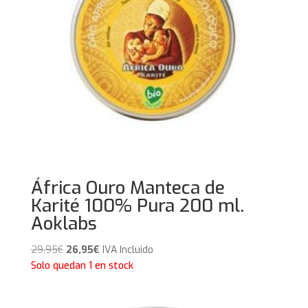
África Ouro Manteca de
Karité 100% Pura 200 ml.
Aoklabs
El
El
29,95
€
26,95
€
IVA Incluido
precio
precio
Solo quedan 1 en stock
original
actual
era:
es: