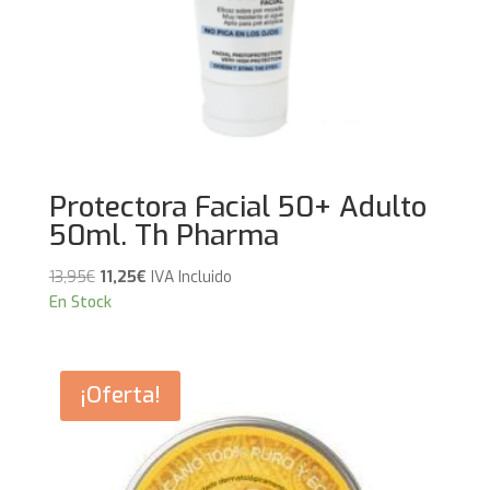
Protectora Facial 50+ Adulto
50ml. Th Pharma
El
El
13,95
€
11,25
€
IVA Incluido
precio
precio
En Stock
original
actual
era:
es:
13,95€.
11,25€.
¡Oferta!