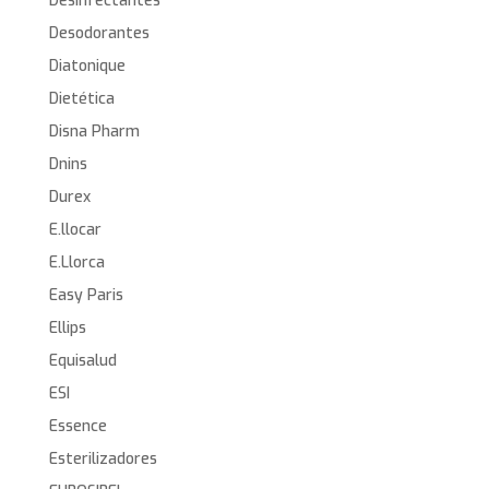
Desinfectantes
Desodorantes
Diatonique
Dietética
Disna Pharm
Dnins
Durex
E.llocar
E.Llorca
Easy Paris
Ellips
Equisalud
ESI
Essence
Esterilizadores