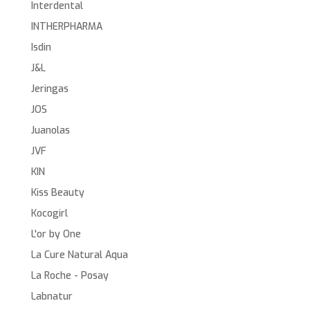
Interdental
INTHERPHARMA
Isdin
J&L
Jeringas
JOS
Juanolas
JVF
KIN
Kiss Beauty
Kocogirl
L'or by One
La Cure Natural Aqua
La Roche - Posay
Labnatur