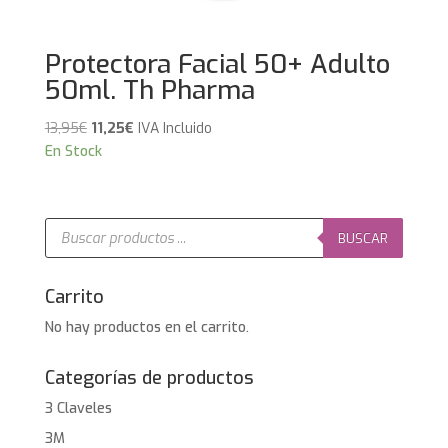
Protectora Facial 50+ Adulto
50ml. Th Pharma
El
El
13,95
€
11,25
€
IVA Incluido
precio
precio
En Stock
original
actual
era:
es:
13,95€.
11,25€.
Búsqueda
de
BUSCAR
productos
Carrito
No hay productos en el carrito.
Categorías de productos
3 Claveles
3M