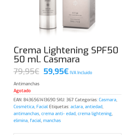
Crema Lightening SPF50
50 ml. Casmara
El
El
79,95
€
59,95
€
IVA Incluido
precio
precio
original
actual
Antimanchas
era:
es:
Agotado
79,95€.
59,95€.
EAN:
8436561413690
SKU:
367
Categorías:
Casmara
,
Cosmética
,
Facial
Etiquetas:
aclara
,
antiedad
,
antimanchas
,
crema anti- edad
,
crema lightening
,
elimina
,
facial
,
manchas