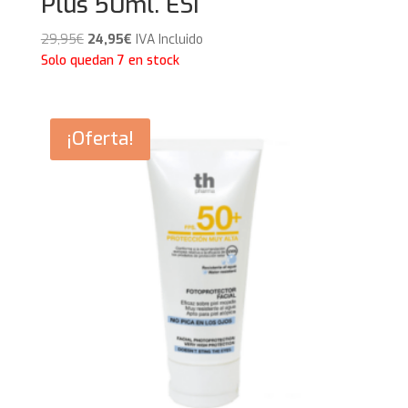
Plus 50ml. ESI
El
El
29,95
€
24,95
€
IVA Incluido
precio
precio
Solo quedan 7 en stock
original
actual
era:
es:
29,95€.
24,95€.
¡Oferta!