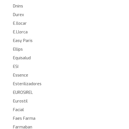
Dnins
Durex
E.llocar
E.Llorca
Easy Paris
Ellips
Equisalud
ESI
Essence
Esterilizadores
EUROSIREL
Eurostil
Facial
Faes Farma
Farmaban