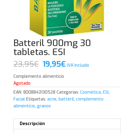
Batteril 900mg 30
tabletas. ESI
El
El
23,95
€
19,95
€
IVA Incluido
precio
precio
original
actual
Complemento alimenticio
era:
es:
Agotado
23,95€.
19,95€.
EAN:
8008843130528
Categorías:
Cosmética
,
ESI
,
Facial
Etiquetas:
acne
,
batteril
,
complemento
alimenticio
,
granos
Descripción