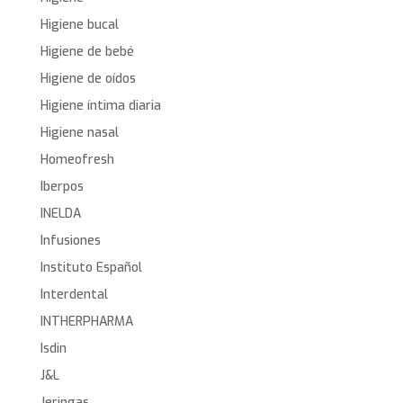
Higiene bucal
Higiene de bebé
Higiene de oídos
Higiene íntima diaria
Higiene nasal
Homeofresh
Iberpos
INELDA
Infusiones
Instituto Español
Interdental
INTHERPHARMA
Isdin
J&L
Jeringas