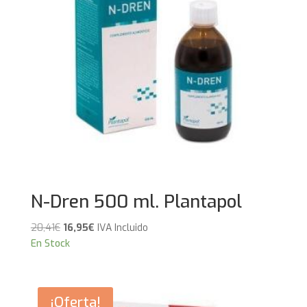
N-Dren 500 ml. Plantapol
El
El
20,41
€
16,95
€
IVA Incluido
precio
precio
En Stock
original
actual
era:
es:
20,41€.
16,95€.
¡Oferta!