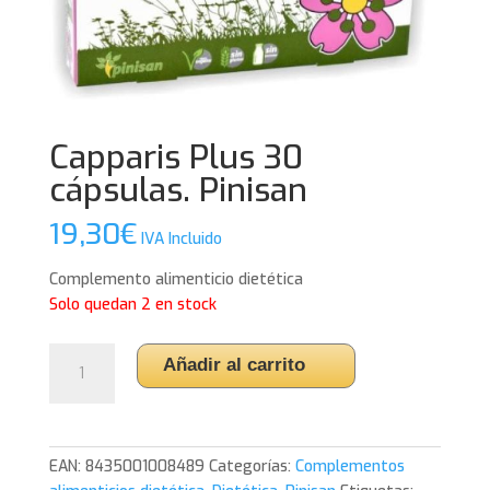
Capparis Plus 30
cápsulas. Pinisan
19,30
€
IVA Incluido
Complemento alimenticio dietética
Solo quedan 2 en stock
Capparis
Añadir al carrito
Plus
30
cápsulas.
Pinisan
EAN:
8435001008489
Categorías:
Complementos
cantidad