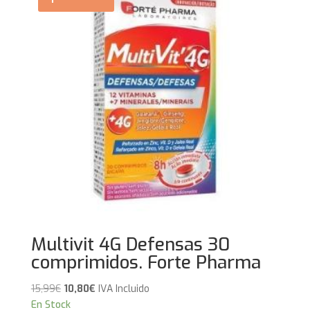
Multivit 4G Defensas 30
comprimidos. Forte Pharma
El
El
15,99
€
10,80
€
IVA Incluido
precio
precio
En Stock