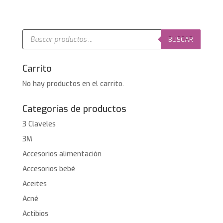
original
actual
era:
es:
15,99€.
10,80€.
Búsqueda
de
BUSCAR
productos
Carrito
No hay productos en el carrito.
Categorías de productos
3 Claveles
3M
Accesorios alimentación
Accesorios bebé
Aceites
Acné
Actibios