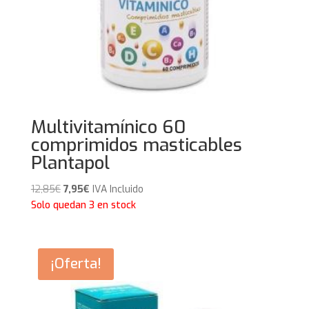
Multivitamínico 60
comprimidos masticables
Plantapol
El
El
12,85
€
7,95
€
IVA Incluido
precio
precio
Solo quedan 3 en stock
original
actual
era:
es:
12,85€.
7,95€.
¡Oferta!