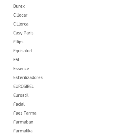
Durex
E.llocar
E.Llorca
Easy Paris
Ellips
Equisalud
ESI
Essence
Esterilizadores
EUROSIREL
Eurostil
Facial
Faes Farma
Farmaban
Farmalika