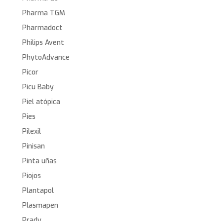
Pharma TGM
Pharmadoct
Philips Avent
PhytoAdvance
Picor
Picu Baby
Piel atópica
Pies
Pilexil
Pinisan
Pinta uñas
Piojos
Plantapol
Plasmapen
Prady