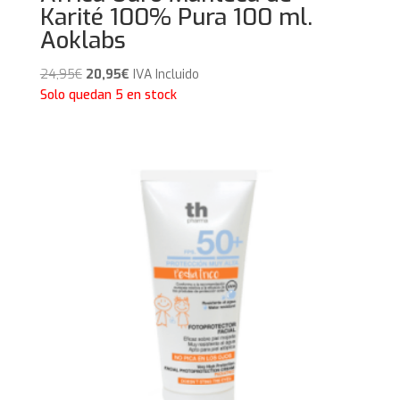
Karité 100% Pura 100 ml.
Aoklabs
El
El
24,95
€
20,95
€
IVA Incluido
precio
precio
Solo quedan 5 en stock
original
actual
era:
es:
24,95€.
20,95€.