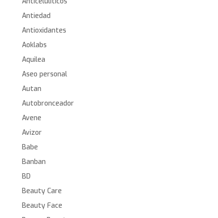
Anticelulíticos
Antiedad
Antioxidantes
Aoklabs
Aquilea
Aseo personal
Autan
Autobronceador
Avene
Avizor
Babe
Banban
BD
Beauty Care
Beauty Face