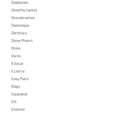
Depilación
Desinfectantes
Desodorantes
Diatonique
Dietética
Disna Pharm
Dnins
Durex
E.llocar
E.Llorca
Easy Paris
Ellips
Equisalud
ESI
Essence