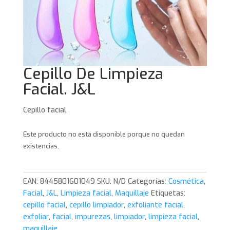
Cepillo De Limpieza
Facial. J&L
Cepillo facial
Este producto no está disponible porque no quedan
existencias.
EAN:
8445801601049
SKU:
N/D
Categorías:
Cosmética
,
Facial
,
J&L
,
Limpieza facial
,
Maquillaje
Etiquetas:
cepillo facial
,
cepillo limpiador
,
exfoliante facial
,
exfoliar
,
facial
,
impurezas
,
limpiador
,
limpieza facial
,
maquillaje