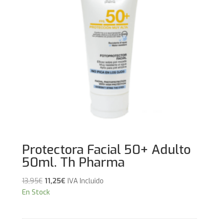
Protectora Facial 50+ Adulto
50ml. Th Pharma
El
El
13,95
€
11,25
€
IVA Incluido
precio
precio
En Stock
original
actual
era:
es: