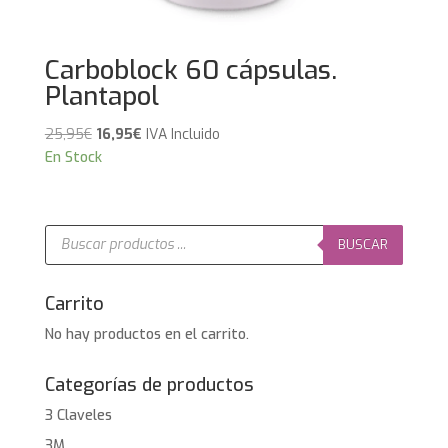
Carboblock 60 cápsulas.
Plantapol
El
El
25,95
€
16,95
€
IVA Incluido
precio
precio
En Stock
original
actual
era:
es:
25,95€.
16,95€.
Búsqueda
de
BUSCAR
productos
Carrito
No hay productos en el carrito.
Categorías de productos
3 Claveles
3M