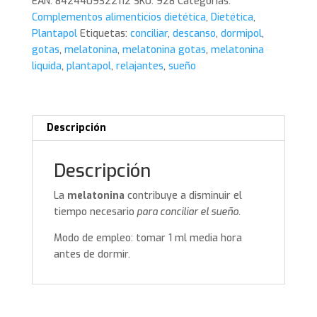
EAN:
8424409322112
SKU:
928
Categorías:
cantidad
Complementos alimenticios dietética
,
Dietética
,
Plantapol
Etiquetas:
conciliar
,
descanso
,
dormipol
,
gotas
,
melatonina
,
melatonina gotas
,
melatonina
liquida
,
plantapol
,
relajantes
,
sueño
Descripción
Descripción
La
melatonina
contribuye a disminuir el
tiempo necesario
para conciliar el sueño.
Modo de empleo: tomar 1 ml media hora
antes de dormir.