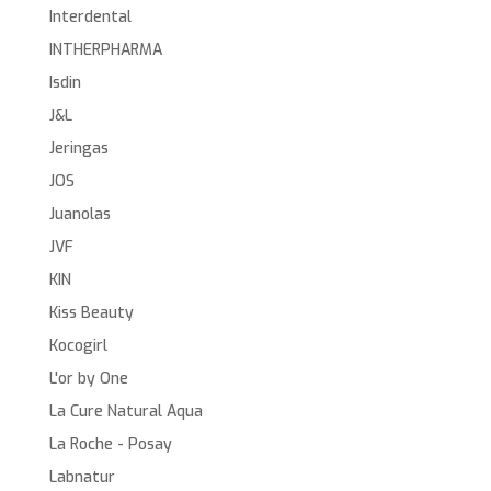
Interdental
INTHERPHARMA
Isdin
J&L
Jeringas
JOS
Juanolas
JVF
KIN
Kiss Beauty
Kocogirl
L'or by One
La Cure Natural Aqua
La Roche - Posay
Labnatur