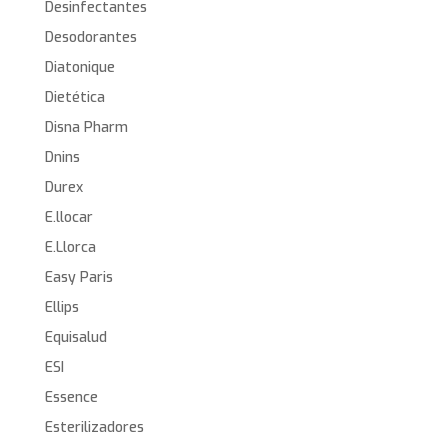
Desinfectantes
Desodorantes
Diatonique
Dietética
Disna Pharm
Dnins
Durex
E.llocar
E.Llorca
Easy Paris
Ellips
Equisalud
ESI
Essence
Esterilizadores