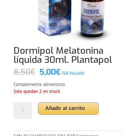
Dormipol Melatonina
líquida 30ml. Plantapol
El
El
8,50
€
5,00
€
IVA Incluido
precio
precio
original
actual
Complemento alimenticio
era:
es:
Solo quedan 2 en stock
8,50€.
5,00€.
Dormipol
Añadir al carrito
Melatonina
líquida
30ml.
Plantapol