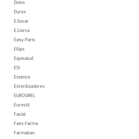
Dnins
Durex
E.llocar
E.Llorca
Easy Paris
Ellips
Equisalud
ESI
Essence
Esterilizadores
EUROSIREL
Eurostil
Facial
Faes Farma
Farmaban