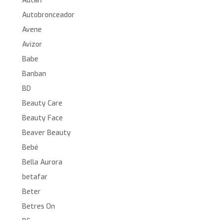
Autan
Autobronceador
Avene
Avizor
Babe
Banban
BD
Beauty Care
Beauty Face
Beaver Beauty
Bebé
Bella Aurora
betafar
Beter
Betres On