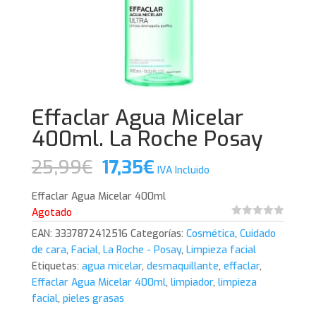
Effaclar Agua Micelar
400ml. La Roche Posay
El
El
25,99
€
17,35
€
IVA Incluido
precio
precio
original
actual
Effaclar Agua Micelar 400ml
era:
es:
Agotado
25,99€.
17,35€.
EAN:
3337872412516
Categorías:
Cosmética
,
Cuidado
de cara
,
Facial
,
La Roche - Posay
,
Limpieza facial
Etiquetas:
agua micelar
,
desmaquillante
,
effaclar
,
Effaclar Agua Micelar 400ml
,
limpiador
,
limpieza
facial
,
pieles grasas