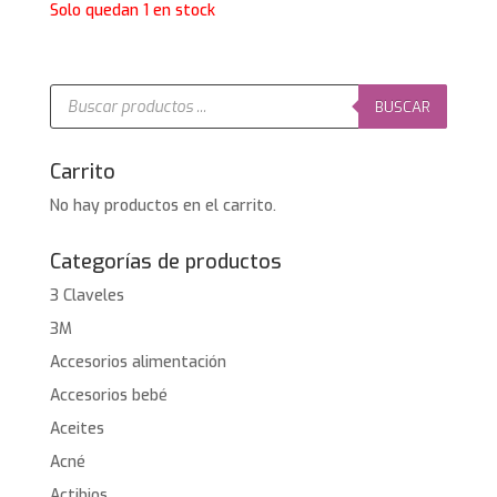
precio
precio
Solo quedan 1 en stock
original
actual
era:
es:
6,80€.
3,99€.
Búsqueda
de
BUSCAR
productos
Carrito
No hay productos en el carrito.
Categorías de productos
3 Claveles
3M
Accesorios alimentación
Accesorios bebé
Aceites
Acné
Actibios