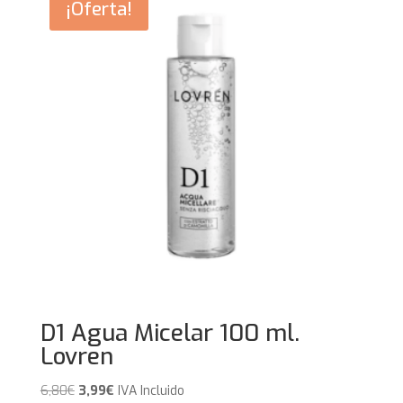
¡Oferta!
D1 Agua Micelar 100 ml.
Lovren
El
El
6,80
€
3,99
€
IVA Incluido