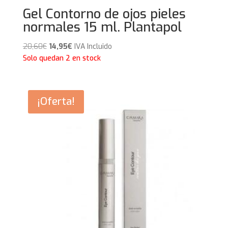
Gel Contorno de ojos pieles
normales 15 ml. Plantapol
El
El
20,60
€
14,95
€
IVA Incluido
precio
precio
Solo quedan 2 en stock
original
actual
era:
es:
20,60€.
14,95€.
¡Oferta!