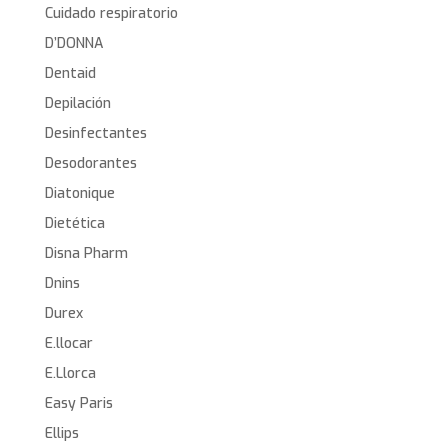
Cuidado respiratorio
D’DONNA
Dentaid
Depilación
Desinfectantes
Desodorantes
Diatonique
Dietética
Disna Pharm
Dnins
Durex
E.llocar
E.Llorca
Easy Paris
Ellips