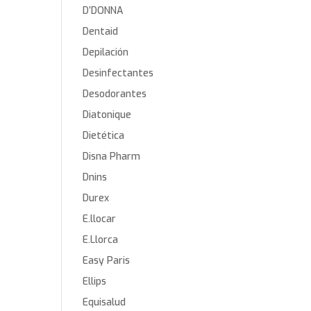
D’DONNA
Dentaid
Depilación
Desinfectantes
Desodorantes
Diatonique
Dietética
Disna Pharm
Dnins
Durex
E.llocar
E.Llorca
Easy Paris
Ellips
Equisalud