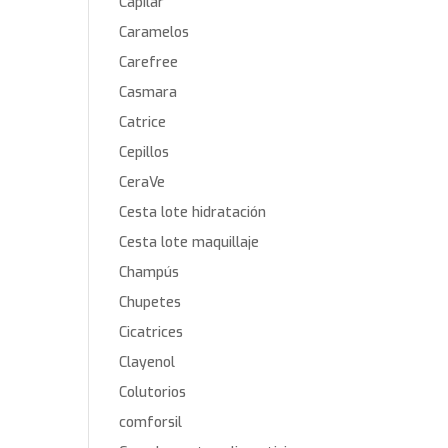
Capilar
Caramelos
Carefree
Casmara
Catrice
Cepillos
CeraVe
Cesta lote hidratación
Cesta lote maquillaje
Champús
Chupetes
Cicatrices
Clayenol
Colutorios
comforsil