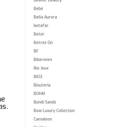
Beaver Beauty
Bebé
Bella Aurora
betafar
Beter
Betres On
BF
Biberones
Bio Joux
BIO3
Bisuteria
BOHM
ne
Bondi Sands
as.
Bow Luxury Collection
Camaleon