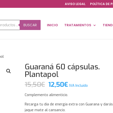
AVISO LEGAL
POLÍTICA DE 
a
BUSCAR
INICIO
TRATAMIENTOS
TIEN
os
pol
Guaraná 60 cápsulas.
Plantapol
El
El
15,50
€
12,50
€
IVA Incluido
precio
precio
original
actual
Complemento alimenticio.
era:
es:
Recarga tu día de energía extra con Guarana y darás
15,50€.
12,50€.
jaque mate al cansancio.