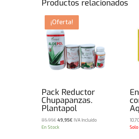
Productos relacionados
¡Oferta!
Pack Reductor
En
Chupapanzas.
co
Plantapol
Aq
El
El
85,95
€
49,95
€
IVA Incluido
10,7
precio
precio
En Stock
Solo
original
actual