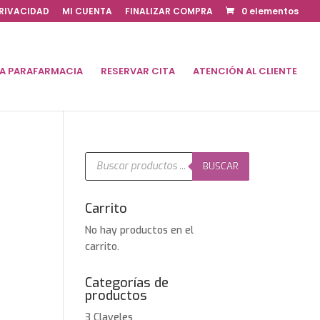
PRIVACIDAD
MI CUENTA
FINALIZAR COMPRA
0 elementos
DA PARAFARMACIA
RESERVAR CITA
ATENCIÓN AL CLIENTE
Búsqueda
de
BUSCAR
productos
Carrito
No hay productos en el
carrito.
Categorías de
productos
3 Claveles