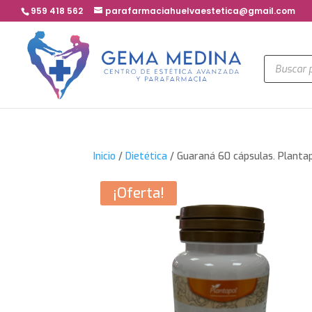
959 418 562
parafarmaciahuelvaestetica@gmail.com
Búsqued
de
product
Inicio
/
Dietética
/ Guaraná 60 cápsulas. Planta
¡Oferta!