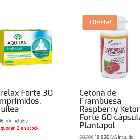
¡Oferta!
relax Forte 30
Cetona de
mprimidos.
Frambuesa
uilea
Raspberry Keto
Forte 60 cápsul
0
€
IVA Incluido
Plantapol
 quedan 2 en stock
El
El
28,70
€
19,95
€
IVA Incluido