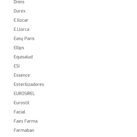
Dnins
Durex
E.llocar
E.Llorca
Easy Paris
Ellips
Equisalud
ESI
Essence
Esterilizadores
EUROSIREL
Eurostil
Facial
Faes Farma
Farmaban