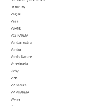
Uso nasal y oftálmico
Utsukusy
Vagisil
Vaza
VBAND
VCS FARMA
Vendarí extra
Vendor
Verdis Nature
Veterinaria
vichy
Vitis
VP natura
VP PHARMA
Wynie