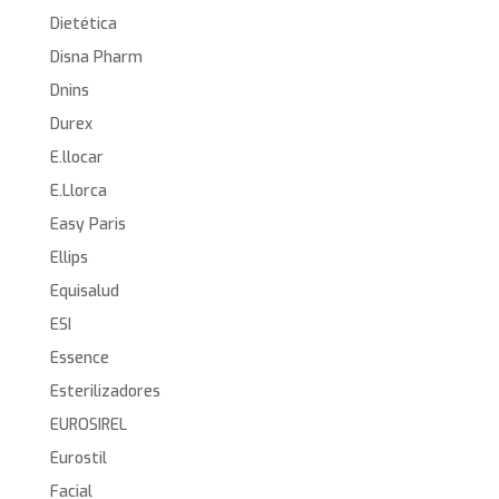
Dietética
Disna Pharm
Dnins
Durex
E.llocar
E.Llorca
Easy Paris
Ellips
Equisalud
ESI
Essence
Esterilizadores
EUROSIREL
Eurostil
Facial