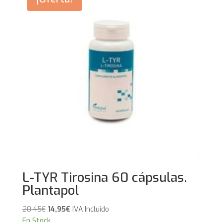
L-TYR Tirosina 60 cápsulas.
Plantapol
El
El
20,45
€
14,95
€
IVA Incluido
precio
precio
En Stock