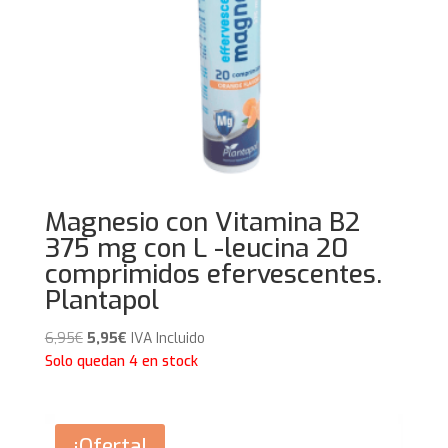
Magnesio con Vitamina B2
375 mg con L -leucina 20
comprimidos efervescentes.
Plantapol
El
El
6,95
€
5,95
€
IVA Incluido
precio
precio
Solo quedan 4 en stock
original
actual
era:
es:
6,95€.
5,95€.
¡Oferta!