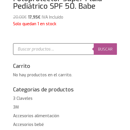
Pediátrico SPF 50. Babe
El
El
20,00
€
17,95
€
IVA Incluido
precio
precio
Solo quedan 1 en stock
original
actual
era:
es:
20,00€.
17,95€.
Búsqueda
de
BUSCAR
productos
Carrito
No hay productos en el carrito.
Categorías de productos
3 Claveles
3M
Accesorios alimentación
Accesorios bebé