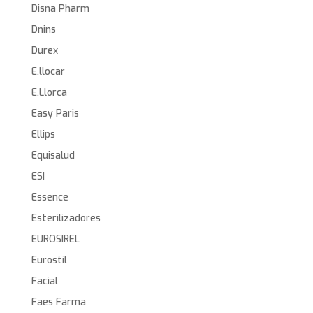
Disna Pharm
Dnins
Durex
E.llocar
E.Llorca
Easy Paris
Ellips
Equisalud
ESI
Essence
Esterilizadores
EUROSIREL
Eurostil
Facial
Faes Farma