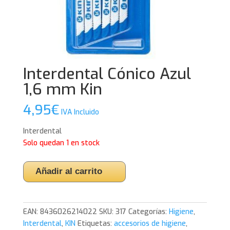
Interdental Cónico Azul
1,6 mm Kin
4,95
€
IVA Incluido
Interdental
Solo quedan 1 en stock
Interdental
Añadir al carrito
Cónico
Azul
1,6
EAN:
8436026214022
SKU:
317
Categorías:
Higiene
,
mm
Interdental
,
KIN
Etiquetas:
accesorios de higiene
,
Kin