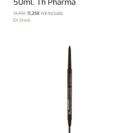
50ml. Th Pharma
El
El
13,95
€
11,25
€
IVA Incluido
precio
precio
En Stock
original
actual
era:
es:
13,95€.
11,25€.