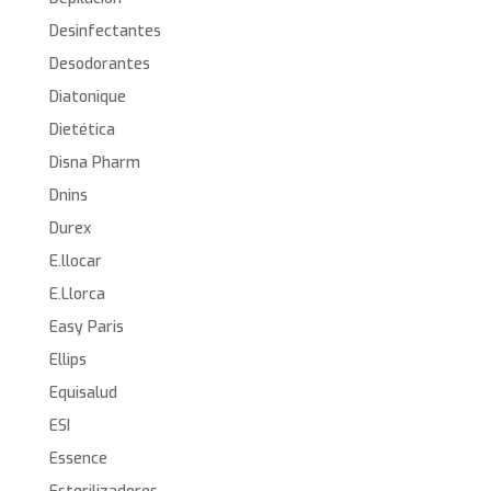
Desinfectantes
Desodorantes
Diatonique
Dietética
Disna Pharm
Dnins
Durex
E.llocar
E.Llorca
Easy Paris
Ellips
Equisalud
ESI
Essence