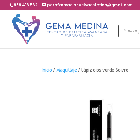
959 418 562
parafarmaciahuelvaestetica@gmail.com
Búsqued
de
product
Inicio
/
Maquillaje
/ Lápiz ojos verde Soivre