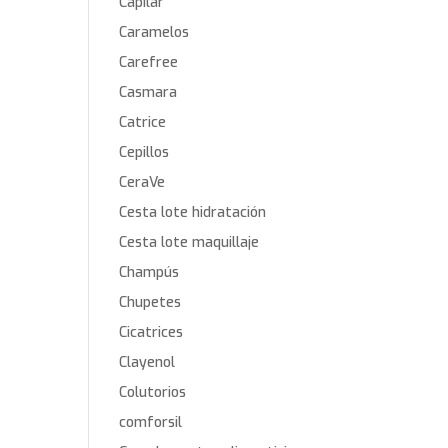
Capilar
Caramelos
Carefree
Casmara
Catrice
Cepillos
CeraVe
Cesta lote hidratación
Cesta lote maquillaje
Champús
Chupetes
Cicatrices
Clayenol
Colutorios
comforsil