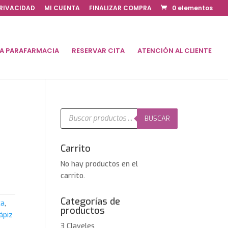
PRIVACIDAD
MI CUENTA
FINALIZAR COMPRA
0 elementos
DA PARAFARMACIA
RESERVAR CITA
ATENCIÓN AL CLIENTE
Búsqueda
de
BUSCAR
productos
Carrito
No hay productos en el
carrito.
Categorías de
ca
,
productos
ápiz
3 Claveles