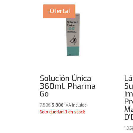
¡Oferta!
Solución Única
Lá
360ml. Pharma
Su
Go
Im
Pr
El
El
7,50
€
5,30
€
IVA Incluido
Ma
precio
precio
Solo quedan 3 en stock
D
original
actual
era:
es:
1,95
7,50€.
5,30€.