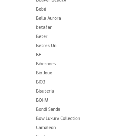
Beaver Beauty
Bebé
Bella Aurora
betafar
Beter
Betres On
BF
Biberones
Bio Joux
BIO3
Bisuteria
BOHM
Bondi Sands
Bow Luxury Collection
Camaleon