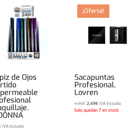
¡Oferta!
piz de Ojos
Sacapuntas
rtido
Profesional.
permeable
Lovren
ofesional
El
El
4,80
€
2,49
€
IVA Incluido
quillaje.
precio
precio
Solo quedan 7 en stock
’DONNA
original
actual
era:
es:
€
IVA Incluido
4,80€.
2,49€.