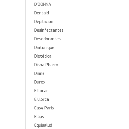
D’DONNA
Dentaid
Depilación
Desinfectantes
Desodorantes
Diatonique
Dietética
Disna Pharm
Dnins
Durex
E.llocar
E.Llorca
Easy Paris
Ellips
Equisalud