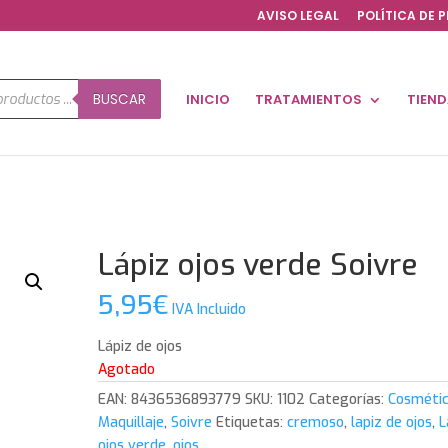
AVISO LEGAL
POLÍTICA DE 
a
BUSCAR
INICIO
TRATAMIENTOS
TIEN
os
Lápiz ojos verde Soivre
5,95
€
IVA Incluido
Lápiz de ojos
Agotado
EAN:
8436536893779
SKU:
1102
Categorías:
Cosméti
Maquillaje
,
Soivre
Etiquetas:
cremoso
,
lapiz de ojos
,
L
ojos verde
,
ojos