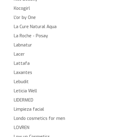
Kocogirl
L'or by One
La Cure Natural Aqua
La Roche - Posay
Labnatur
Lacer
Lattafa
Laxantes
Lebudit
Leticia Well
LIDERMED
Limpieza facial
Londo cosmetics for men
LOVREN
Low up Cosmetics