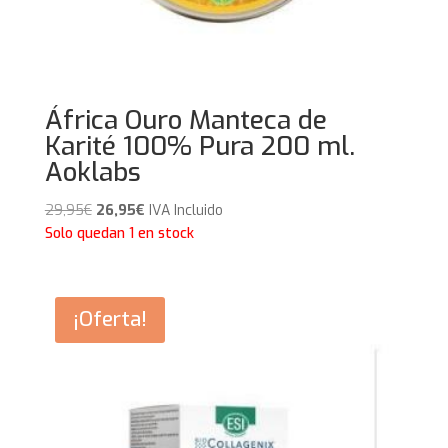
África Ouro Manteca de
Karité 100% Pura 200 ml.
Aoklabs
El
El
29,95
€
26,95
€
IVA Incluido
precio
precio
Solo quedan 1 en stock
original
actual
era:
es:
29,95€.
26,95€.
¡Oferta!