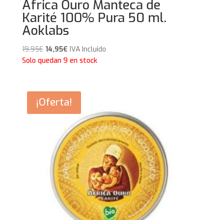
África Ouro Manteca de
Karité 100% Pura 50 ml.
Aoklabs
El
El
19,95
€
14,95
€
IVA Incluido
precio
precio
Solo quedan 9 en stock
original
actual
era:
es:
19,95€.
14,95€.
¡Oferta!