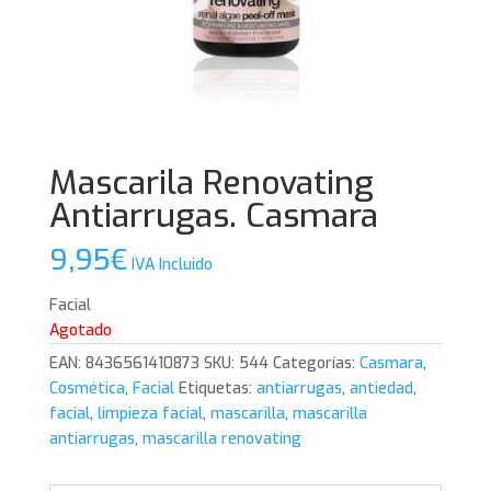
Mascarila Renovating
Antiarrugas. Casmara
9,95
€
IVA Incluido
Facial
Agotado
EAN:
8436561410873
SKU:
544
Categorías:
Casmara
,
Cosmética
,
Facial
Etiquetas:
antiarrugas
,
antiedad
,
facial
,
limpieza facial
,
mascarilla
,
mascarilla
antiarrugas
,
mascarilla renovating