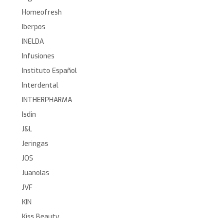
Homeofresh
Iberpos
INELDA
Infusiones
Instituto Español
Interdental
INTHERPHARMA
Isdin
J&L
Jeringas
JOS
Juanolas
JVF
KIN
Kiss Beauty