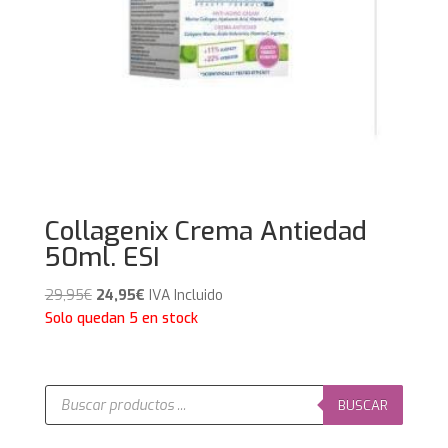
Collagenix Crema Antiedad
50ml. ESI
El
El
29,95
€
24,95
€
IVA Incluido
precio
precio
Solo quedan 5 en stock
original
actual
era:
es:
29,95€.
24,95€.
Búsqueda
de
BUSCAR
productos