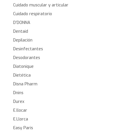
Cuidado muscular y articular
Cuidado respiratorio
D’DONNA
Dentaid
Depilación
Desinfectantes
Desodorantes
Diatonique
Dietética
Disna Pharm
Dnins
Durex
E.llocar
E.Llorca
Easy Paris