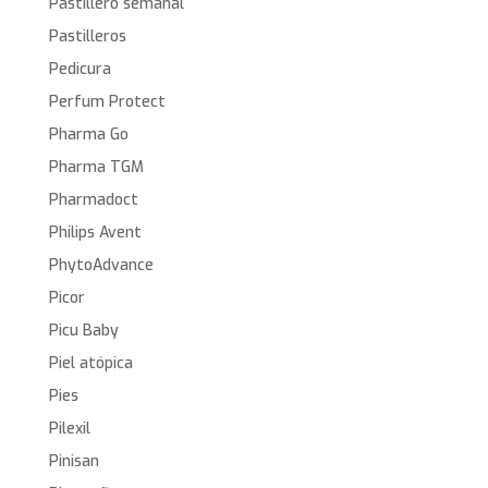
Pastillero semanal
Pastilleros
Pedicura
Perfum Protect
Pharma Go
Pharma TGM
Pharmadoct
Philips Avent
PhytoAdvance
Picor
Picu Baby
Piel atópica
Pies
Pilexil
Pinisan