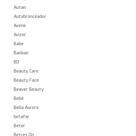
Autan
Autobronceador
Avene
Avizor
Babe
Banban
BD
Beauty Care
Beauty Face
Beaver Beauty
Bebé
Bella Aurora
betafar
Beter
Betres On