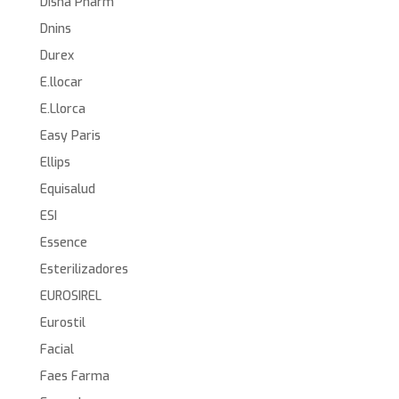
Disna Pharm
Dnins
Durex
E.llocar
E.Llorca
Easy Paris
Ellips
Equisalud
ESI
Essence
Esterilizadores
EUROSIREL
Eurostil
Facial
Faes Farma