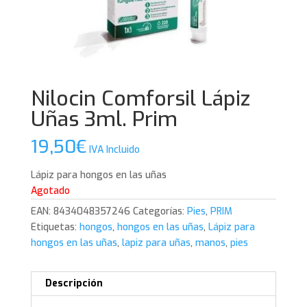
Nilocin Comforsil Lápiz
Uñas 3ml. Prim
19,50
€
IVA Incluido
Lápiz para hongos en las uñas
Agotado
EAN:
8434048357246
Categorías:
Pies
,
PRIM
Etiquetas:
hongos
,
hongos en las uñas
,
Lápiz para
hongos en las uñas
,
lapiz para uñas
,
manos
,
pies
Descripción