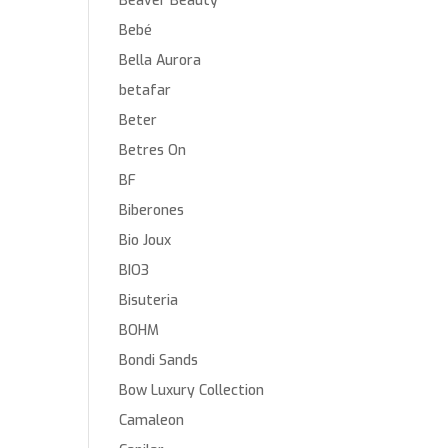
Beaver Beauty
Bebé
Bella Aurora
betafar
Beter
Betres On
BF
Biberones
Bio Joux
BIO3
Bisuteria
BOHM
Bondi Sands
Bow Luxury Collection
Camaleon