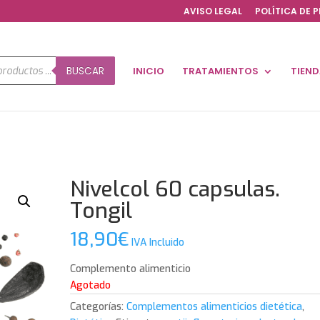
AVISO LEGAL
POLÍTICA DE 
a
BUSCAR
INICIO
TRATAMIENTOS
TIEN
os
Nivelcol 60 capsulas.
Tongil
18,90
€
IVA Incluido
Complemento alimenticio
Agotado
Categorías:
Complementos alimenticios dietética
,