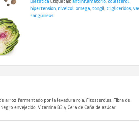
Dietética
Etiquetas:
antiinflamatorio
,
colesterol
,
hipertension
,
nivelcol
,
omega
,
tongil
,
trigliceridos
,
va
sanguineos
e arroz fermentado por la levadura roja, Fitosteroles, Fibra de
 Negro envejecido, Vitamina B3 y Cera de Caña de azúcar.