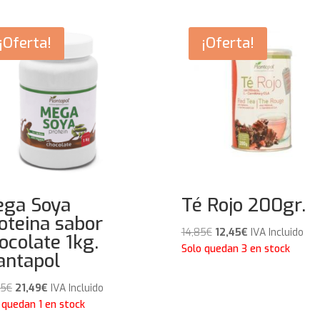
¡Oferta!
¡Oferta!
ga Soya
Té Rojo 200gr.
oteina sabor
El
El
14,85
€
12,45
€
IVA Incluido
ocolate 1kg.
precio
precio
Solo quedan 3 en stock
antapol
original
actual
era:
es:
El
El
95
€
21,49
€
IVA Incluido
14,85€.
12,45€.
precio
precio
 quedan 1 en stock