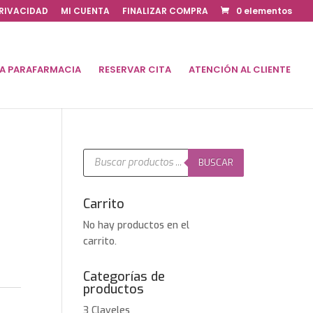
PRIVACIDAD
MI CUENTA
FINALIZAR COMPRA
0 elementos
DA PARAFARMACIA
RESERVAR CITA
ATENCIÓN AL CLIENTE
Búsqueda
de
BUSCAR
productos
Carrito
No hay productos en el
carrito.
Categorías de
productos
3 Claveles