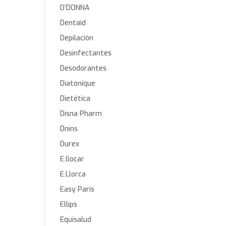
D’DONNA
Dentaid
Depilación
Desinfectantes
Desodorantes
Diatonique
Dietética
Disna Pharm
Dnins
Durex
E.llocar
E.Llorca
Easy Paris
Ellips
Equisalud