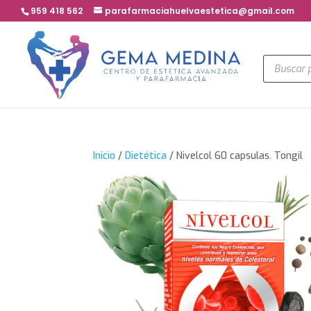
959 418 562
parafarmaciahuelvaestetica@gmail.com
Búsqued
de
product
Inicio
/
Dietética
/ Nivelcol 60 capsulas. Tongil