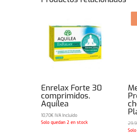
Enrelax Forte 30
Me
comprimidos.
Pr
Aquilea
ch
Pl
10,70
€
IVA Incluido
Solo quedan 2 en stock
29,
Solo