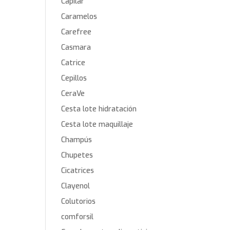
Capilar
Caramelos
Carefree
Casmara
Catrice
Cepillos
CeraVe
Cesta lote hidratación
Cesta lote maquillaje
Champús
Chupetes
Cicatrices
Clayenol
Colutorios
comforsil