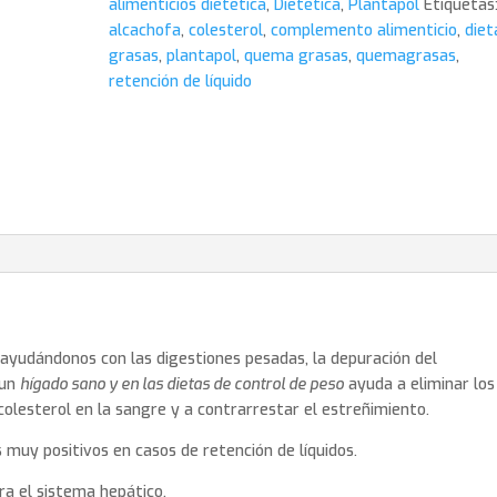
alimenticios dietética
,
Dietética
,
Plantapol
Etiquetas
alcachofa
,
colesterol
,
complemento alimenticio
,
diet
grasas
,
plantapol
,
quema grasas
,
quemagrasas
,
retención de líquido
ayudándonos con las digestiones pesadas, la depuración del
 un
hígado sano y en las dietas de control de peso
ayuda a eliminar los
colesterol en la sangre y a contrarrestar el estreñimiento.
s muy positivos en casos de retención de líquidos.
ra el sistema hepático.