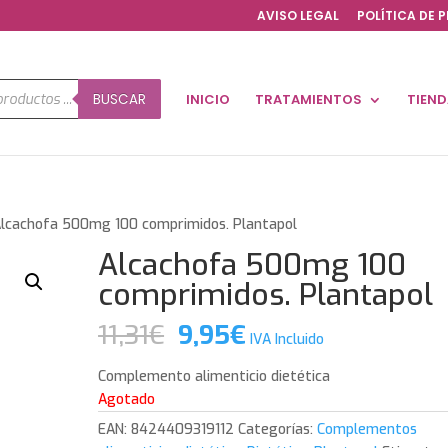
AVISO LEGAL
POLÍTICA DE 
a
BUSCAR
INICIO
TRATAMIENTOS
TIEN
os
Alcachofa 500mg 100 comprimidos. Plantapol
Alcachofa 500mg 100
comprimidos. Plantapol
El
El
11,31
€
9,95
€
IVA Incluido
precio
precio
original
actual
Complemento alimenticio dietética
era:
es:
Agotado
11,31€.
9,95€.
EAN:
8424409319112
Categorías:
Complementos