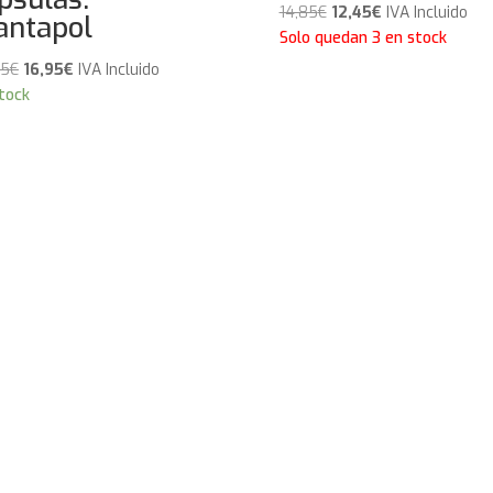
El
El
14,85
€
12,45
€
IVA Incluido
antapol
precio
precio
Solo quedan 3 en stock
original
actual
El
El
95
€
16,95
€
IVA Incluido
era:
es:
precio
precio
tock
14,85€.
12,45€.
original
actual
era:
es:
25,95€.
16,95€.