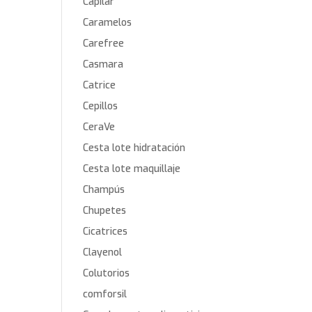
Capilar
Caramelos
Carefree
Casmara
Catrice
Cepillos
CeraVe
Cesta lote hidratación
Cesta lote maquillaje
Champús
Chupetes
Cicatrices
Clayenol
Colutorios
comforsil