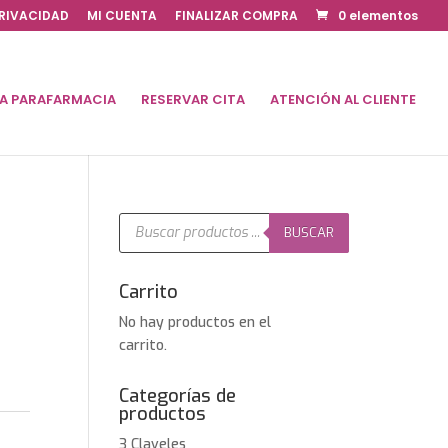
PRIVACIDAD
MI CUENTA
FINALIZAR COMPRA
0 elementos
DA PARAFARMACIA
RESERVAR CITA
ATENCIÓN AL CLIENTE
Búsqueda
de
BUSCAR
productos
Carrito
No hay productos en el
carrito.
Categorías de
productos
3 Claveles