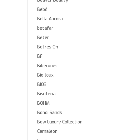
Beaver Beauty
Bebé
Bella Aurora
betafar
Beter
Betres On
BF
Biberones
Bio Joux
BIO3
Bisuteria
BOHM
Bondi Sands
Bow Luxury Collection
Camaleon