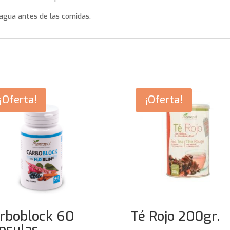
agua antes de las comidas.
¡Oferta!
¡Oferta!
rboblock 60
Té Rojo 200gr.
psulas.