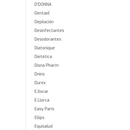
D’DONNA
Dentaid
Depilación
Desinfectantes
Desodorantes
Diatonique
Dietética
Disna Pharm
Dnins
Durex
E.llocar
E.Llorca
Easy Paris
Ellips
Equisalud