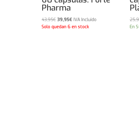
Pharma
Pl
El
El
43,95
€
39,95
€
IVA Incluido
25,
precio
precio
Solo quedan 6 en stock
En S
original
actual
era:
es:
43,95€.
39,95€.