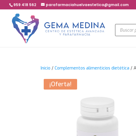
959 418 562
parafarmaciahuelvaestetica@gmail.com
Búsqued
de
product
Inicio
/
Complementos alimenticios dietética
/ 
¡Oferta!