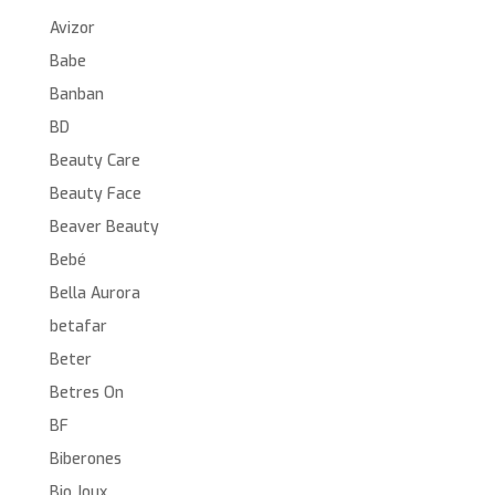
Avizor
Babe
Banban
BD
Beauty Care
Beauty Face
Beaver Beauty
Bebé
Bella Aurora
betafar
Beter
Betres On
BF
Biberones
Bio Joux