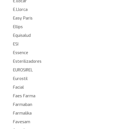
E.llocar
E.Llorca
Easy Paris
Ellips
Equisalud
ESI
Essence
Esterilizadores
EUROSIREL
Eurostil
Facial
Faes Farma
Farmaban
Farmalika
Favesam