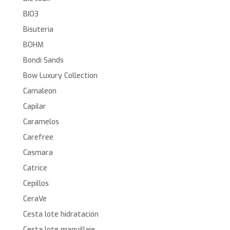
BIO3
Bisuteria
BOHM
Bondi Sands
Bow Luxury Collection
Camaleon
Capilar
Caramelos
Carefree
Casmara
Catrice
Cepillos
CeraVe
Cesta lote hidratación
Cesta lote maquillaje