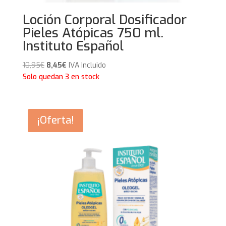
Loción Corporal Dosificador
Pieles Atópicas 750 ml.
Instituto Español
El
El
10,95
€
8,45
€
IVA Incluido
precio
precio
Solo quedan 3 en stock
original
actual
era:
es:
10,95€.
8,45€.
¡Oferta!