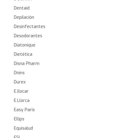
Dentaid
Depilación
Desinfectantes
Desodorantes
Diatonique
Dietética
Disna Pharm
Dnins
Durex
E.llocar
E.Llorca
Easy Paris
Ellips
Equisalud
ESI