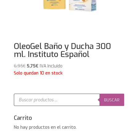
OleoGel Baño y Ducha 300
ml. Instituto Español
El
El
6,95
€
5,75
€
IVA Incluido
precio
precio
Solo quedan 10 en stock
original
actual
era:
es:
6,95€.
5,75€.
Búsqueda
de
BUSCAR
productos
Carrito
No hay productos en el carrito.