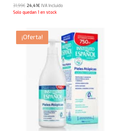
El
El
31,99
€
24,41
€
IVA Incluido
precio
precio
Solo quedan 1 en stock
original
actual
era:
es:
31,99€.
24,41€.
¡Oferta!