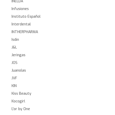
INELDA
Infusiones
Instituto Español
Interdental
INTHERPHARMA
Isdin
J&L
Jeringas
JOS
Juanolas
JVF
KIN
Kiss Beauty
Kocogirl
L'or by One