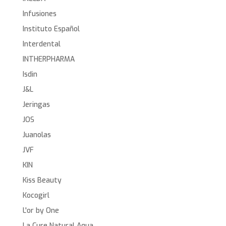
Infusiones
Instituto Español
Interdental
INTHERPHARMA
Isdin
J&L
Jeringas
JOS
Juanolas
JVF
KIN
Kiss Beauty
Kocogirl
L'or by One
La Cure Natural Aqua