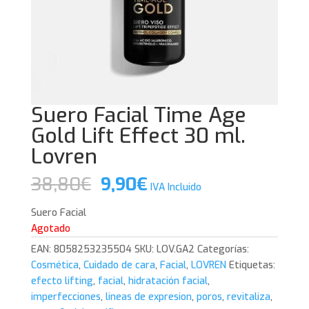
Suero Facial Time Age
Gold Lift Effect 30 ml.
Lovren
El
El
38,80
€
9,90
€
IVA Incluido
precio
precio
original
actual
Suero Facial
era:
es:
Agotado
38,80€.
9,90€.
EAN:
8058253235504
SKU:
LOV.GA2
Categorías:
Cosmética
,
Cuidado de cara
,
Facial
,
LOVREN
Etiquetas:
efecto lifting
,
facial
,
hidratación facial
,
imperfecciones
,
lineas de expresion
,
poros
,
revitaliza
,