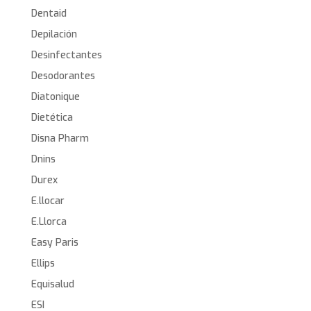
Dentaid
Depilación
Desinfectantes
Desodorantes
Diatonique
Dietética
Disna Pharm
Dnins
Durex
E.llocar
E.Llorca
Easy Paris
Ellips
Equisalud
ESI