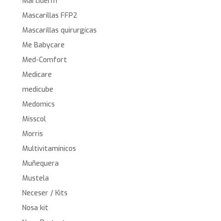
Martiderm
Mascarillas FFP2
Mascarillas quirurgícas
Me Babycare
Med-Comfort
Medicare
medicube
Medomics
Misscol
Morris
Multivitamínicos
Muñequera
Mustela
Neceser / Kits
Nosa kit