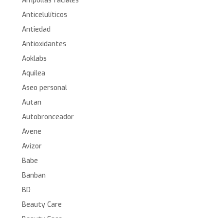
Ampollas faciales
Anticelulíticos
Antiedad
Antioxidantes
Aoklabs
Aquilea
Aseo personal
Autan
Autobronceador
Avene
Avizor
Babe
Banban
BD
Beauty Care