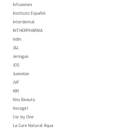
Infusiones
Instituto Español
Interdental
INTHERPHARMA
Isdin
J&L
Jeringas
JOS
Juanolas
JVF
KIN
Kiss Beauty
Kocogirl
L'or by One
La Cure Natural Aqua