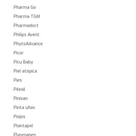
Pharma Go
Pharma TGM
Pharmadoct
Philips Avent
PhytoAdvance
Picor
Picu Baby
Piel atópica
Pies
Pilexil
Pinisan
Pinta uñas
Piojos
Plantapol
Plasmapen