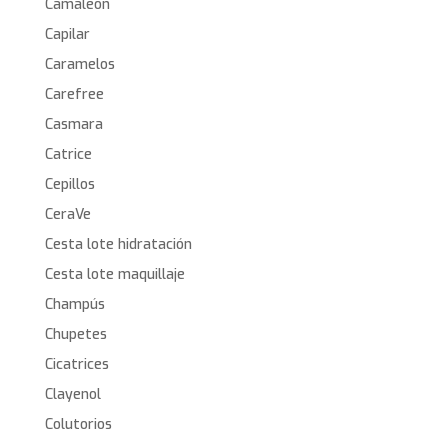
Camaleon
Capilar
Caramelos
Carefree
Casmara
Catrice
Cepillos
CeraVe
Cesta lote hidratación
Cesta lote maquillaje
Champús
Chupetes
Cicatrices
Clayenol
Colutorios