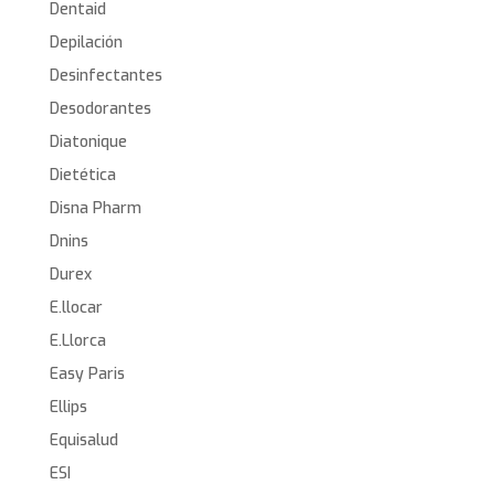
Dentaid
Depilación
Desinfectantes
Desodorantes
Diatonique
Dietética
Disna Pharm
Dnins
Durex
E.llocar
E.Llorca
Easy Paris
Ellips
Equisalud
ESI