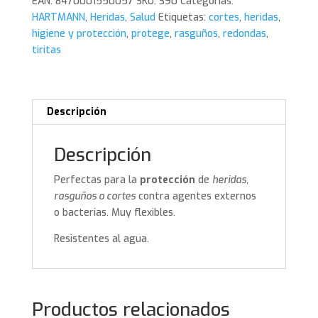
EAN:
8470001550057
SKU:
390
Categorías:
HARTMANN
HARTMANN
,
Heridas
,
Salud
Etiquetas:
cortes
,
heridas
,
cantidad
higiene y protección
,
protege
,
rasguños
,
redondas
,
tiritas
Descripción
Descripción
Perfectas para la
protección
de
heridas,
rasguños o cortes
contra agentes externos
o bacterias. Muy flexibles.
Resistentes al agua.
Productos relacionados