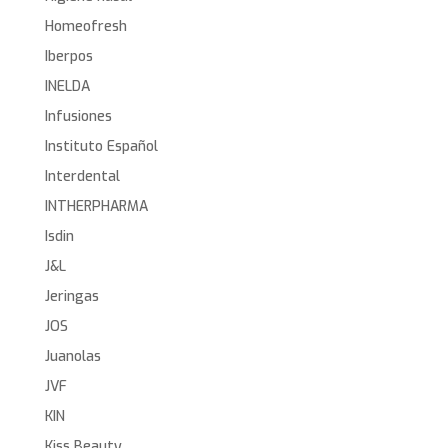
Homeofresh
Iberpos
INELDA
Infusiones
Instituto Español
Interdental
INTHERPHARMA
Isdin
J&L
Jeringas
JOS
Juanolas
JVF
KIN
Kiss Beauty