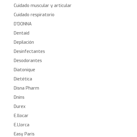
Cuidado muscular y articular
Cuidado respiratorio
D’DONNA
Dentaid
Depilación
Desinfectantes
Desodorantes
Diatonique
Dietética
Disna Pharm
Dnins
Durex
E.llocar
E.Llorca
Easy Paris