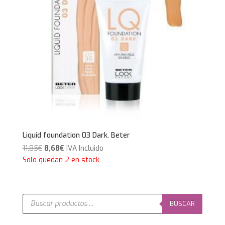
Liquid foundation 03 Dark. Beter
El
El
11,85
€
8,68
€
IVA Incluido
precio
precio
Solo quedan 2 en stock
original
actual
era:
es:
11,85€.
8,68€.
Búsqueda
de
BUSCAR
productos