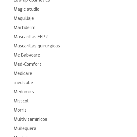
Low up Cosmetics
Magic studio
Maquillaje
Martiderm
Mascarillas FFP2
Mascarillas quirurgícas
Me Babycare
Med-Comfort
Medicare
medicube
Medomics
Misscol
Morris
Multivitamínicos
Muñequera