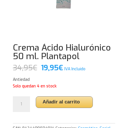
Crema Ácido Hialurónico
50 ml. Plantapol
El
El
34,95
€
19,95
€
IVA Incluido
precio
precio
original
actual
Antiedad
era:
es:
Solo quedan 4 en stock
34,95€.
19,95€.
Crema
Añadir al carrito
Ácido
Hialurónico
50
ml.