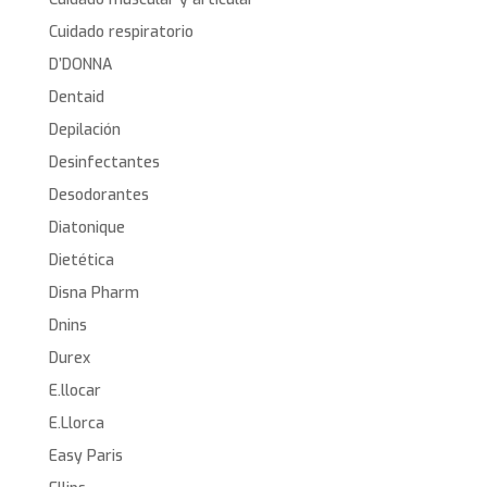
Cuidado respiratorio
D’DONNA
Dentaid
Depilación
Desinfectantes
Desodorantes
Diatonique
Dietética
Disna Pharm
Dnins
Durex
E.llocar
E.Llorca
Easy Paris