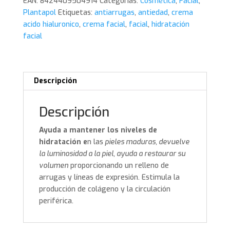
EAN:
8424409504914
Categorías:
Cosmética
,
Facial
,
Plantapol
Plantapol
Etiquetas:
antiarrugas
,
antiedad
,
crema
cantidad
acido hialuronico
,
crema facial
,
facial
,
hidratación
facial
Descripción
Descripción
Ayuda a mantener los niveles de
hidratación e
n las
pieles maduras, devuelve
la luminosidad a la piel, ayuda a restaurar su
volumen
proporcionando un relleno de
arrugas y líneas de expresión. Estimula la
producción de colágeno y la circulación
periférica.