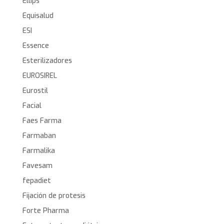
Ellips
Equisalud
ESI
Essence
Esterilizadores
EUROSIREL
Eurostil
Facial
Faes Farma
Farmaban
Farmalika
Favesam
fepadiet
Fijación de protesis
Forte Pharma