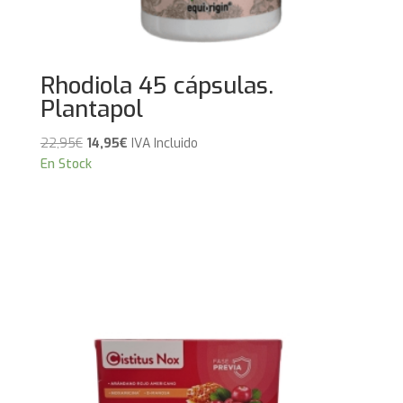
Rhodiola 45 cápsulas.
Plantapol
El
El
22,95
€
14,95
€
IVA Incluido
precio
precio
En Stock
original
actual
era:
es:
22,95€.
14,95€.