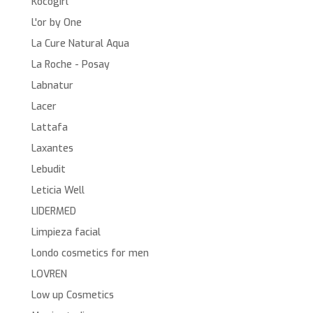
Kocogirl
L'or by One
La Cure Natural Aqua
La Roche - Posay
Labnatur
Lacer
Lattafa
Laxantes
Lebudit
Leticia Well
LIDERMED
Limpieza facial
Londo cosmetics for men
LOVREN
Low up Cosmetics