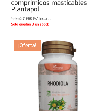
comprimidos masticables
Plantapol
El
El
12,85
€
7,95
€
IVA Incluido
precio
precio
Solo quedan 3 en stock
original
actual
era:
es:
12,85€.
7,95€.
¡Oferta!