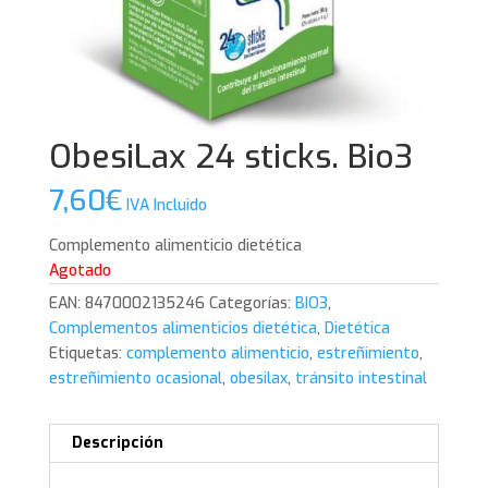
ObesiLax 24 sticks. Bio3
7,60
€
IVA Incluido
Complemento alimenticio dietética
Agotado
EAN:
8470002135246
Categorías:
BIO3
,
Complementos alimenticios dietética
,
Dietética
Etiquetas:
complemento alimenticio
,
estreñimiento
,
estreñimiento ocasional
,
obesilax
,
tránsito intestinal
Descripción