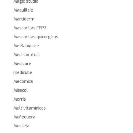
Magic studio
Maquillaje
Martiderm
Mascarillas FFP2
Mascarillas quirurgícas
Me Babycare
Med-Comfort
Medicare
medicube
Medomics
Misscol
Morris
Multivitamínicos
Muñequera
Mustela