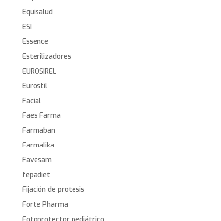
Equisalud
ESI
Essence
Esterilizadores
EUROSIREL
Eurostil
Facial
Faes Farma
Farmaban
Farmalika
Favesam
fepadiet
Fijación de protesis
Forte Pharma
Fotoprotector pediátrico