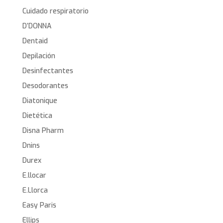
Cuidado respiratorio
D’DONNA
Dentaid
Depilación
Desinfectantes
Desodorantes
Diatonique
Dietética
Disna Pharm
Dnins
Durex
E.llocar
E.Llorca
Easy Paris
Ellips