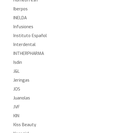
Homeofresh
Iberpos
INELDA
Infusiones
Instituto Español
Interdental
INTHERPHARMA
Isdin
J&L
Jeringas
JOS
Juanolas
JVF
KIN
Kiss Beauty